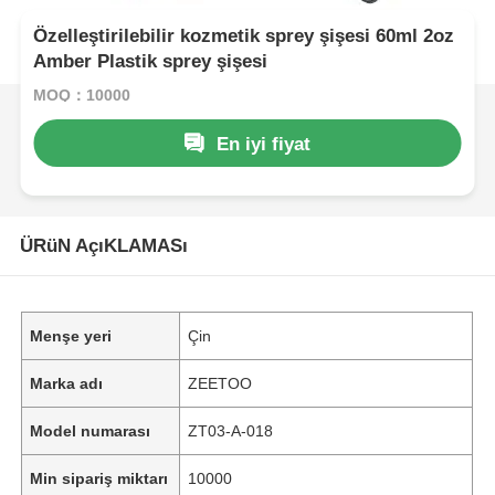
Özelleştirilebilir kozmetik sprey şişesi 60ml 2oz
Amber Plastik sprey şişesi
MOQ：10000
En iyi fiyat
ÜRüN AçıKLAMASı
Menşe yeri
Çin
Marka adı
ZEETOO
Model numarası
ZT03-A-018
Min sipariş miktarı
10000