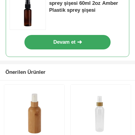
sprey şişesi 60ml 2oz Amber
Plastik sprey şişesi
Şurup Dispenser Pompası
İnce Sis Püskürtücü
Devam et
Burun püskürtücü
tetikli püskürtücü
Önerilen Ürünler