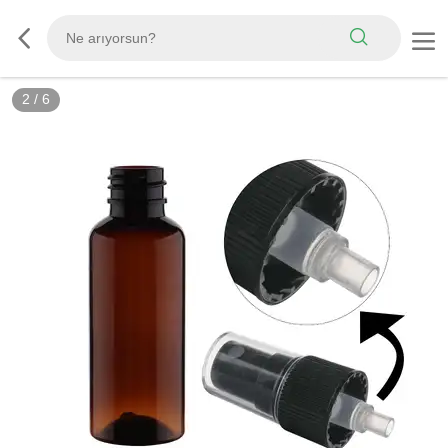
2
/
6