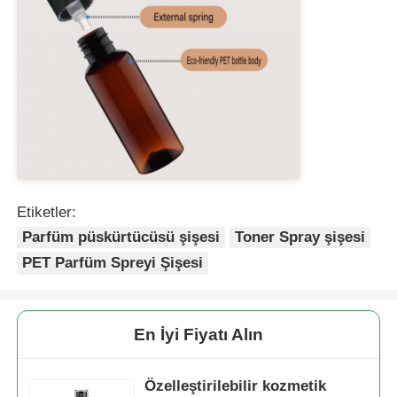
Kozmetik rulo şişesi
Kozmetik krem ​​kavanoz
plastik kapak
Etiketler:
Kozmetik damlatıcı
Parfüm püskürtücüsü şişesi
Toner Spray şişesi
PET Parfüm Spreyi Şişesi
vidalı Losyon Pompası
Sol Sağ Kilitli Pompa
En İyi Fiyatı Alın
Clip Lock Losyon Pompası
Özelleştirilebilir kozmetik