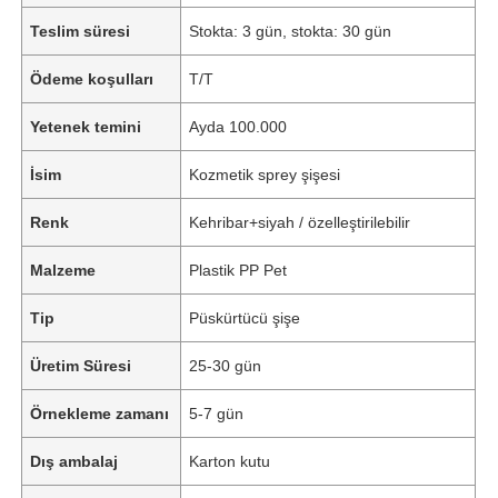
Teslim süresi
Stokta: 3 gün, stokta: 30 gün
Ödeme koşulları
T/T
Yetenek temini
Ayda 100.000
İsim
Kozmetik sprey şişesi
Renk
Kehribar+siyah / özelleştirilebilir
Malzeme
Plastik PP Pet
Tip
Püskürtücü şişe
Üretim Süresi
25-30 gün
Örnekleme zamanı
5-7 gün
Dış ambalaj
Karton kutu