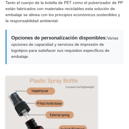
Tanto el cuerpo de la botella de PET como el pulverizador de PP
están fabricados con materiales reciclables.esta solución de
embalaje se alinea con los principios económicos sostenibles y
Botella cosmética del rodillo
la responsabilidad ambiental.
Jarra de crema cosmética
Opciones de personalización disponibles:
Varias
opciones de capacidad y servicios de impresión de
logotipos para satisfacer sus requisitos específicos de
tapa de plástico
embalaje.
Dispositivo de goteo para cosméticos
Bomba de la loción del tornillo
Bomba de bloqueo izquierda derecha
La bomba de loción de bloqueo de clips