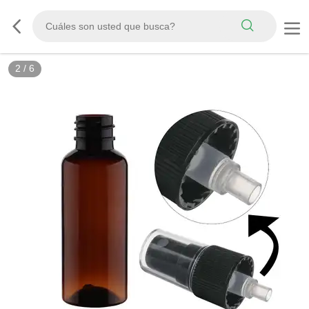
2
/
6