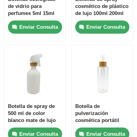
de vidrio para
cosmético de plástico
perfumes 5ml 15ml
de lujo 100ml 200ml
30ml 150ml Botellas
Botellas de spray de
Enviar Consulta
Enviar Consulta
de bambú para
bambú con hombros
cosméticos
redondeados
Botella de spray de
Botella de
500 ml de color
pulverización
blanco mate de lujo
cosmética portátil
de 16 onzas
Botella de
Enviar Consulta
Enviar Consulta
pulverización de