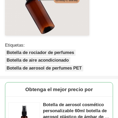
Bomba del dispensador del jarabe
Rociador fino de la niebla
Etiquetas:
rociador nasal
Botella de rociador de perfumes
Botella de aire acondicionado
rociador del disparador
Botella de aerosol de perfumes PET
Obtenga el mejor precio por
Botella de aerosol cosmético
personalizable 60ml botella de
aerosol plástico de ámbar de 2