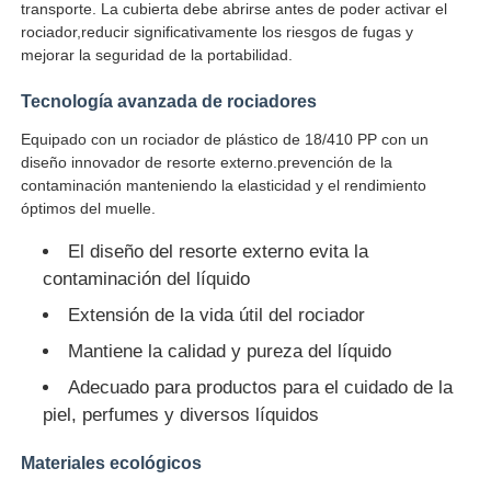
transporte. La cubierta debe abrirse antes de poder activar el
rociador,reducir significativamente los riesgos de fugas y
mejorar la seguridad de la portabilidad.
Visita a la fábrica
Tecnología avanzada de rociadores
Control de Calidad
Equipado con un rociador de plástico de 18/410 PP con un
diseño innovador de resorte externo.prevención de la
contaminación manteniendo la elasticidad y el rendimiento
Contacto
óptimos del muelle.
El diseño del resorte externo evita la
Solicitar una cotización
contaminación del líquido
Extensión de la vida útil del rociador
Botella de aerosol cosmético
Mantiene la calidad y pureza del líquido
Adecuado para productos para el cuidado de la
botella de loción cosmética
piel, perfumes y diversos líquidos
Materiales ecológicos
Botella de goteo para cosméticos