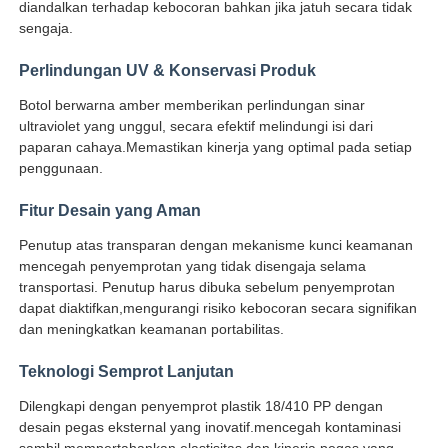
diandalkan terhadap kebocoran bahkan jika jatuh secara tidak
sengaja.
Perlindungan UV & Konservasi Produk
Botol berwarna amber memberikan perlindungan sinar
ultraviolet yang unggul, secara efektif melindungi isi dari
paparan cahaya.Memastikan kinerja yang optimal pada setiap
penggunaan.
Fitur Desain yang Aman
Penutup atas transparan dengan mekanisme kunci keamanan
mencegah penyemprotan yang tidak disengaja selama
transportasi. Penutup harus dibuka sebelum penyemprotan
dapat diaktifkan,mengurangi risiko kebocoran secara signifikan
Rumah
dan meningkatkan keamanan portabilitas.
Teknologi Semprot Lanjutan
Produk
Dilengkapi dengan penyemprot plastik 18/410 PP dengan
desain pegas eksternal yang inovatif.mencegah kontaminasi
Tentang kita
sambil mempertahankan elastisitas dan kinerja pegas yang