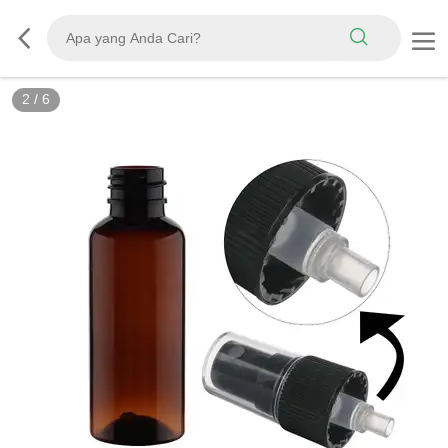
2
/
6