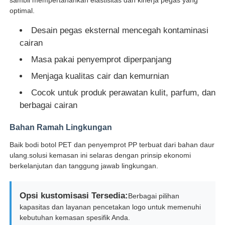
optimal.
Wisata pabrik
Desain pegas eksternal mencegah kontaminasi
cairan
Masa pakai penyemprot diperpanjang
Kontrol kualitas
Menjaga kualitas cair dan kemurnian
Cocok untuk produk perawatan kulit, parfum, dan
Hubungi kami
berbagai cairan
Quote request suatu
Bahan Ramah Lingkungan
Baik bodi botol PET dan penyemprot PP terbuat dari bahan daur
ulang.solusi kemasan ini selaras dengan prinsip ekonomi
Botol Semprot Kosmetik
berkelanjutan dan tanggung jawab lingkungan.
botol lotion kosmetik
Opsi kustomisasi Tersedia:
Berbagai pilihan
kapasitas dan layanan pencetakan logo untuk memenuhi
kebutuhan kemasan spesifik Anda.
Botol dropper kosmetik