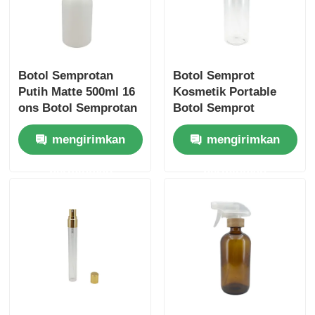
Botol Semprotan
Botol Semprot
Putih Matte 500ml 16
Kosmetik Portable
ons Botol Semprotan
Botol Semprot
Mewah
Parfum Transparan
mengirimkan
mengirimkan
Botol 100ml Dengan
Tutup Plastik Dan
permintaan
permintaan
Bambu