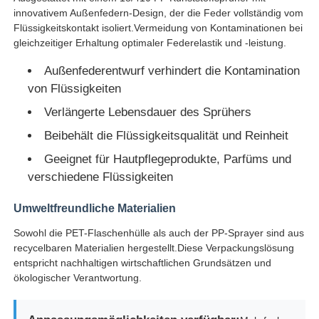
innovativem Außenfedern-Design, der die Feder vollständig vom
Flüssigkeitskontakt isoliert.Vermeidung von Kontaminationen bei
Fabrik Tour
gleichzeitiger Erhaltung optimaler Federelastik und -leistung.
Außenfederentwurf verhindert die Kontamination
Qualitätskontrolle
von Flüssigkeiten
Verlängerte Lebensdauer des Sprühers
Kontakt
Beibehält die Flüssigkeitsqualität und Reinheit
Geeignet für Hautpflegeprodukte, Parfüms und
Referenzen
verschiedene Flüssigkeiten
Umweltfreundliche Materialien
Kosmetische Sprühflasche
Sowohl die PET-Flaschenhülle als auch der PP-Sprayer sind aus
recycelbaren Materialien hergestellt.Diese Verpackungslösung
entspricht nachhaltigen wirtschaftlichen Grundsätzen und
Flasche mit kosmetischer Lotion
ökologischer Verantwortung.
Kosmetische Tropfflasche