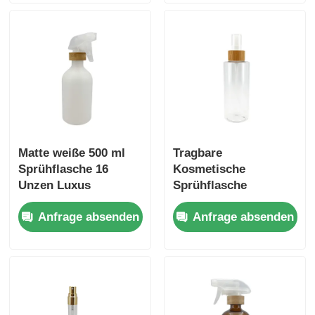
Schultern
Matte weiße 500 ml
Tragbare
Sprühflasche 16
Kosmetische
Unzen Luxus
Sprühflasche
Sprühflasche
Transparente
Anfrage absenden
Anfrage absenden
Parfümsprühflasche
100 ml mit Plastik-
und Bambusdeckel