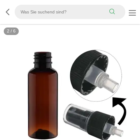
2
/
6