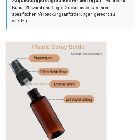
Anpassungsmöglichkeiten verfügbar:
Mehrfache
Kapazitätswahl und Logo-Druckdienste, um Ihren
spezifischen Verpackungsanforderungen gerecht zu
Kosmetische Rollen-Flasche
werden.
Kosmetikcremesglas
Plastikkappe
Kosmetische Tropfdrüse
Schrauben-Lotions-Pumpe
Links-Rechts-Sperrpumpe
Clip Lock Lotion Pump