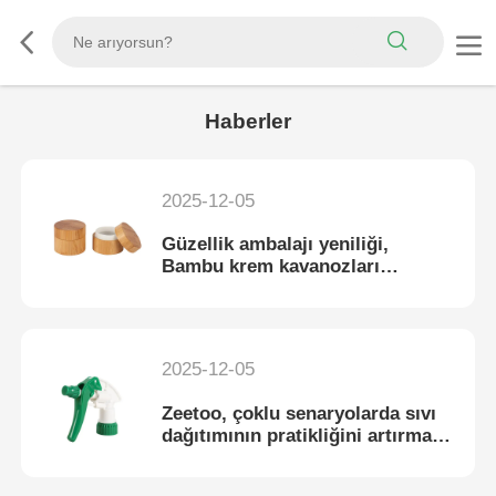
Haberler
2025-12-05
Güzellik ambalajı yeniliği,
Bambu krem kavanozları
sürdürülebilir cilt bakımının yeni
bir çağını açtı
2025-12-05
Zeetoo, çoklu senaryolarda sıvı
dağıtımının pratikliğini artırmak
için yeni tetikleyici püskürtücü
başlattı