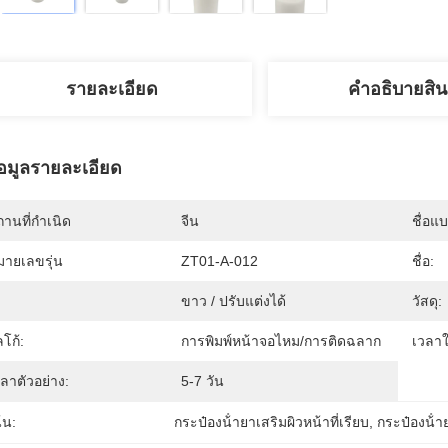
รายละเอียด
คําอธิบายสิน
้อมูลรายละเอียด
านที่กำเนิด
จีน
ชื่อแ
มายเลขรุ่น
ZT01-A-012
ชื่อ:
ขาว / ปรับแต่งได้
วัสดุ:
โก้:
การพิมพ์หน้าจอไหม/การติดฉลาก
เวลา
ลาตัวอย่าง:
5-7 วัน
้น:
กระป๋องน้ํายาเสริมผิวหน้าที่เรียบ
, 
กระป๋องน้ํ