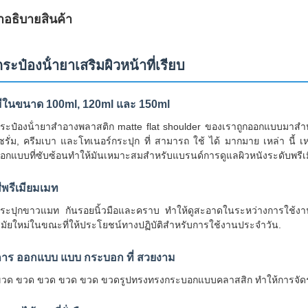
ําอธิบายสินค้า
กระป๋องน้ํายาเสริมผิวหน้าที่เรียบ
มีในขนาด 100ml, 120ml และ 150ml
ระป๋องน้ํายาสําอางพลาสติก matte flat shoulder ของเราถูกออกแบบมาสํา
ซรั่ม, ครีมเบา และโทเนอร์กระปุก ที่ สามารถ ใช้ ได้ มากมาย เหล่า นี้ เ
อกแบบที่ซับซ้อนทําให้มันเหมาะสมสําหรับแบรนด์การดูแลผิวหนังระดับพรี
ีพรีเมียมเมท
ระปุกขาวแมท กันรอยนิ้วมือและคราบ ทําให้ดูสะอาดในระหว่างการใช้งา
มัยใหม่ในขณะที่ให้ประโยชน์ทางปฏิบัติสําหรับการใช้งานประจําวัน.
การ ออกแบบ แบบ กระบอก ที่ สวยงาม
วด ขวด ขวด ขวด ขวด ขวดรูปทรงทรงกระบอกแบบคลาสสิก ทําให้การจัดระเบ