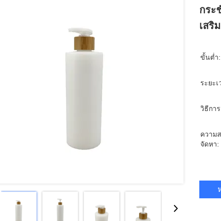
กระช
เสริ
ขั้นต่ำ:
ระยะเ
วิธีกา
ความส
จัดหา:
ห