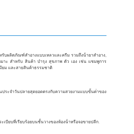
หรับผลิตภัณฑ์สําอางแบบเหลวและครีม รวมถึงน้ํายาสําอาง,
หมาะ สําหรับ สินค้า บํารุง สุขภาพ ตัว เอง เช่น แชมพูการ
เมียม และสายสินค้าธรรมชาติ
นประจําวันปลายสุดยอดตรงกับความสวยงามแบบขั้นต่ําของ
ียบที่เรียบร้อยบนชั้นวางของห้องน้ําหรือจอขายปลีก.