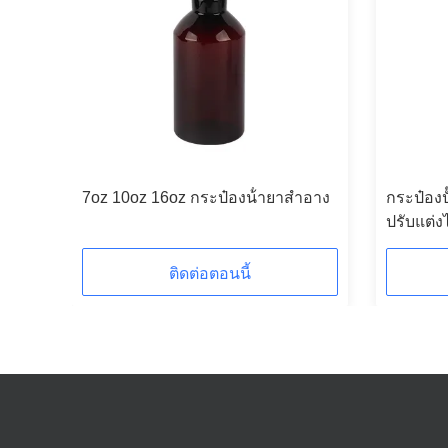
 16oz
7oz 10oz 16oz กระป๋องน้ํายาสําอาง
กระป๋องป
ปรับแต่ง
ยางมิตรต
250ml 3
ติดต่อตอนนี้