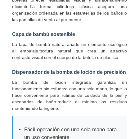
eficiente.La forma cilíndrica clásica asegura una
organización ordenada en las estanterías de los baños o
Visita a la fábrica
las pantallas de venta al por menor.
Capa de bambú sostenible
Control de Calidad
La tapa de bambú natural añade un elemento ecológico
al embalaje.textura natural que crea un atractivo
Contacto
contraste visual con el cuerpo de la botella de plástico.
Dispensador de la bomba de loción de precisión
Solicitar una cotización
La bomba de loción integrada garantiza un
funcionamiento sin esfuerzo con una sola mano, lo que lo
hace conveniente para rutinas de cuidado de la piel y
Botella de aerosol cosmético
escenarios de baño.reducir al mínimo los residuos
manteniendo la higiene.
botella de loción cosmética
Fácil operación con una sola mano para
Botella de goteo para cosméticos
un uso conveniente