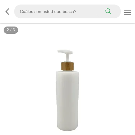
2
/
6