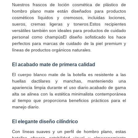
Nuestros frascos de loción cosmética de plástico de
hombro plano mate están diseñados para productos
cosméticos líquidos y cremosos, incluidas lociones,
sueros, cremas ligeras y toneros.Estos recipientes
versátiles también son ideales para productos de cuidado
personal como champúsEl diseño sofisticado los hace
perfectos para marcas de cuidado de la piel premium y
líneas de productos orgánicos naturales.
El acabado mate de primera calidad
El cuerpo blanco mate de la botella es resistente a las
huellas dactilares y manchas, manteniendo una
apariencia limpia durante el uso diario.acabado de gama
alta se alinea con la estética minimalista contemporánea
Inicio
al tiempo que proporciona beneficios prácticos para el
manejo diario.
Productos
El elegante diseño cilíndrico
Con líneas suaves y un perfil de hombro plano, estas
Sobre nosotros
botellas ofrecen estabilidad visual y almacenamiento