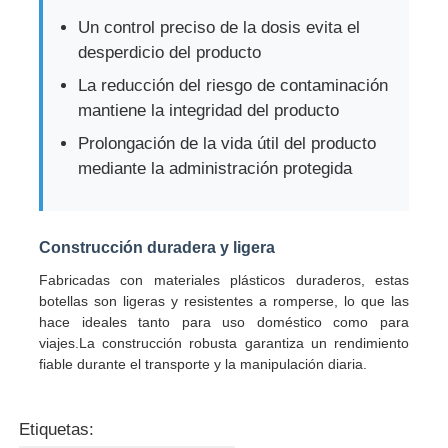
Un control preciso de la dosis evita el
desperdicio del producto
Botella cosmética del rodillo
La reducción del riesgo de contaminación
mantiene la integridad del producto
Jarra de crema cosmética
Prolongación de la vida útil del producto
mediante la administración protegida
tapa de plástico
Dispositivo de goteo para cosméticos
Construcción duradera y ligera
Fabricadas con materiales plásticos duraderos, estas
botellas son ligeras y resistentes a romperse, lo que las
Bomba de la loción del tornillo
hace ideales tanto para uso doméstico como para
viajes.La construcción robusta garantiza un rendimiento
fiable durante el transporte y la manipulación diaria.
Bomba de bloqueo izquierda derecha
Etiquetas:
La bomba de loción de bloqueo de clips