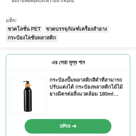
ผลงานที่ดีที่สุดและความน่าเชื่อถือ.
กระป๋องม้วนเครื่องสําอาง
แท็ก:
ขวดโลชั่น PET
ขวดบรรจุภัณฑ์เครื่องสำอาง
ขวดครีมเครื่องสำอาง
กระป๋องโลชั่นพลาสติก
หมวกพลาสติก
এর সেরা মূল্য পান
เครื่องหยดยาสําอาง
กระป๋องปั๊มพลาสติกสีดําที่สามารถ
ปรับแต่งได้ กระป๋องพลาสติกไม้ไม้
สกรูปั๊มโลชั่น
ยางมิตรต่อสิ่งแวดล้อม 180ml
200ml 250ml 300ml
ปั๊มล็อคซ้ายขวา
চালিয়ে
เครื่องปั๊มโลชั่น Clip Lock