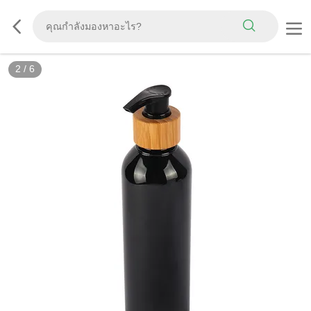
2
/
6