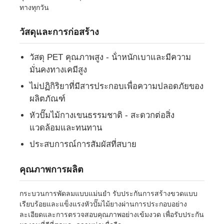
ทางทุกวัน
ทัวร์โรงงาน
วัสดุและการก่อสร้าง
วัสดุ PET คุณภาพสูง - น้ําหนักเบาและมีความ
ควบคุมคุณภาพ
มั่นคงทางเคมีสูง
ไม่ปฏิกิริยาที่มีสารประกอบเพื่อความปลอดภัยของ
ติดต่อเรา
ผลิตภัณฑ์
หัวปั๊มไม้กางเขนธรรมชาติ - สะดวกต่อสิ่ง
ขออ้าง
แวดล้อมและทนทาน
ประสบการณ์การสัมผัสที่สบาย
ขวดสเปรย์เครื่องสำอาง
คุณภาพการผลิต
กระป๋องน้ํายาสําอาง
กระบวนการพัดลมแบบแม่นยํา รับประกันการสร้างขวดแบบ
เรียบร้อยและแข็งแรงหัวปั๊มไม้ยางผ่านการประกอบอย่าง
ละเอียดและการตรวจสอบคุณภาพอย่างเข้มงวด เพื่อรับประกัน
กระป๋องน้ําตกเครื่องสําอาง