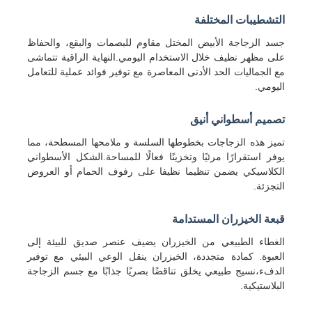
التشطيبات المختلفة
جسد الزجاجة الأبيض المختل مقاوم للبصمات والبقع، والحفاظ
على مظهر نظيف خلال الاستخدام اليومي.النهاية الراقية تتماشى
مع الجماليات الحد الأدنى المعاصرة مع توفير فوائد عملية للتعامل
اليومي.
تصميم أسطواني أنيق
تميز هذه الزجاجات بخطوطها السلسة و ملامحها المسطحة، مما
يوفر استقرارًا مرئيًا وتخزينًا فعالًا للمساحة.الشكل الأسطواني
الكلاسيكي يضمن تنظيما نظيفا على رفوف الحمام أو العروض
التجزئة.
قبعة الخيزران المستدامة
منزل
الغطاء الطبيعي من الخيزران يضيف عنصر صديق للبيئة إلى
العبوة. كمادة متجددة، الخيزران ينقل الوعي البيئي مع توفير
المنتجات
الدفء،نسيج طبيعي يخلق تناقضًا بصريًا جذابًا مع جسم الزجاجة
البلاستيكية.
حول بنا