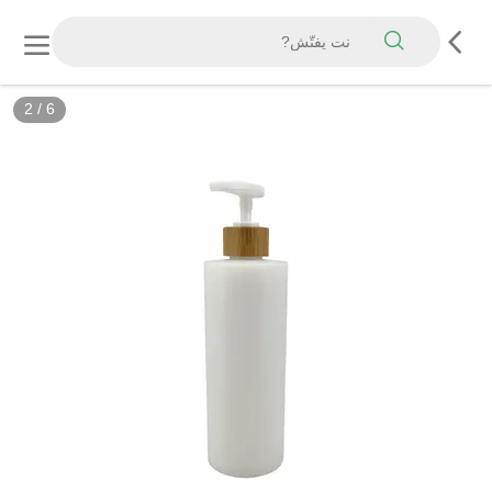
2
/
6