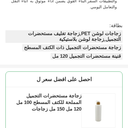
والتطبيقات السفر.البناء القوي يضمن أداء موثوق به أثناء النقل
والتعامل اليومي.
زجاجة مستديرة مستحضرات التجميل
بطاقة:
جرة كريم مستحضرات التجميل
زجاجات لوشن PET,زجاجة تغليف مستحضرات
التجميل,زجاجة لوشن بلاستيكية
زجاجة مستحضرات التجميل ذات الكتف المسطح
غطاء بلاستيكي
قنينة مستحضرات التجميل 120 مل
قطار التجميل
احصل على افضل سعر ل
مضخة محلول المسمار
زجاجة مستحضرات التجميل
المملحة للكتف المسطح 100 مل
مضخة القفل اليسرى اليمنى
120 مل 150 مل زجاجات
مستحضرات التجميل المتطاطية
مضخة لوشن " كليب لوك "