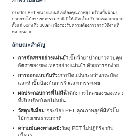
ภาพรวมสินค้า
กระป๋อง PET ขนาบแบนสีเหลืองคุณภาพสูง พร้อมปั๊มน้ําผง
ปากยาวไม้กางเขนธรรมชาติ มีให้เลือกในปริมาณหลายขนาด
ตั้งแต่ 60ml ถึง 300ml เพื่อรองรับความต้องการการใช้งานที่
หลากหลาย
ลักษณะสําคัญ
การจัดสรรอย่างแม่นยํา:
ปั๊มน้ํายาปากยาวควบคุม
อัตราของของเหลวอย่างแม่นยํา ด้วยการกดง่าย
การออกแบบกันรั่ว:
การปิดแน่นระหว่างกระป๋อง
และหัวปั๊มป้องกันการรั่วและการระเหย
ผลประกอบการที่ไม่มีน้ําตก:
การไหลของของเหลว
บ้าน
ที่เรียบร้อยโดยไม่หล่น
วัสดุพรีเมี่ยม:
กระป๋อง PET คุณภาพสูงที่มีหัวปั๊ม
ผลิตภัณฑ์
ไม้กางเขนธรรมชาติ
ความมั่นคงทางเคมี:
วัสดุ PET ไม่ปฏิกิริยากับ
เกี่ยวกับเรา
เนื้อหา