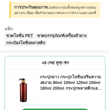
การประกันคุณภาพ:
องค์ประกอบทั้งหมดถูกตรวจสอบ
กระป๋องม้วนเครื่องสําอาง
อย่างละเอียด เพื่อรักษาคุณภาพและการทํางานอย่างคงที่
ขวดครีมเครื่องสำอาง
แท็ก:
ขวดโลชั่น PET
ขวดบรรจุภัณฑ์เครื่องสำอาง
กระป๋องโลชั่นพลาสติก
หมวกพลาสติก
เครื่องหยดยาสําอาง
এর সেরা মূল্য পান
สกรูปั๊มโลชั่น
กระปุกยาว กระปุกโลชั่นเสริมความ
งดงาม 80ml 100ml 120ml 150ml
180ml 200ml กระปุกพลาสติกแอม
ปั๊มล็อคซ้ายขวา
เบอร์
เครื่องปั๊มโลชั่น Clip Lock