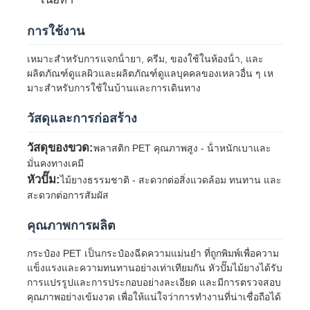
การใช้งาน
ทัวร์โรงงาน
เหมาะสําหรับการแจกน้ํายา, ครีม, ของใช้ในห้องน้ํา, และ
ผลิตภัณฑ์ดูแลผิวและผลิตภัณฑ์ดูแลบุคคลของเหลวอื่น ๆ เห
ควบคุมคุณภาพ
มาะสําหรับการใช้ในบ้านและการเดินทาง
วัสดุและการก่อสร้าง
ติดต่อเรา
วัสดุของขวด:
พลาสติก PET คุณภาพสูง - น้ําหนักเบาและ
มั่นคงทางเคมี
ขออ้าง
หัวปั๊ม:
ไม้ยางธรรมชาติ - สะดวกต่อสิ่งแวดล้อม ทนทาน และ
สะดวกต่อการสัมผัส
ขวดสเปรย์เครื่องสำอาง
คุณภาพการผลิต
กระป๋อง PET เป็นกระป๋องฉีดความแม่นยํา ที่ถูกพิมพ์เพื่อความ
กระป๋องน้ํายาสําอาง
แข็งแรงและความทนทานอย่างเท่าเทียมกัน หัวปั๊มไม้ยางได้รับ
การแปรรูปและการประกอบอย่างละเอียด และมีการตรวจสอบ
คุณภาพอย่างเข้มงวด เพื่อให้แน่ใจว่าการทํางานที่น่าเชื่อถือได้
กระป๋องน้ําตกเครื่องสําอาง