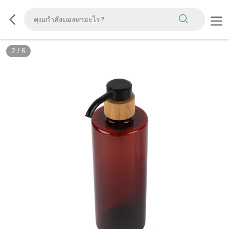
2
/
6