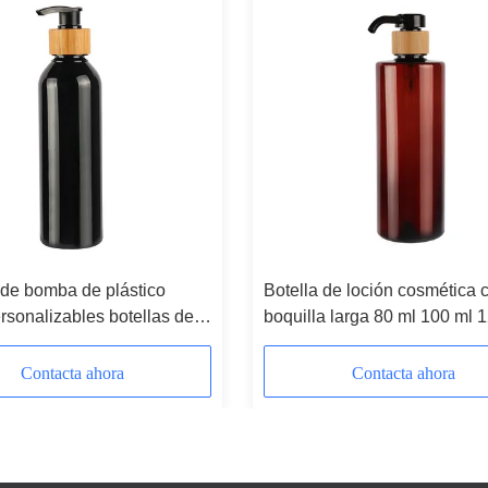
 de bomba de plástico
Botella de loción cosmética 
rsonalizables botellas de
boquilla larga 80 ml 100 ml 
 de bambú ecológicas
150 ml 180 ml 200 ml Botella
00ml 250ml 300ml
plástico ámbar
Contacta ahora
Contacta ahora