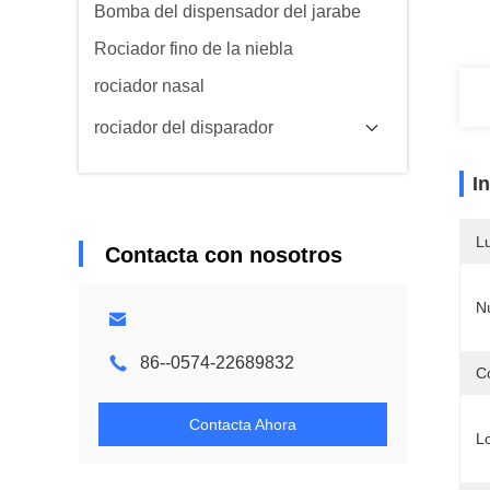
Bomba del dispensador del jarabe
Rociador fino de la niebla
rociador nasal
rociador del disparador
I
L
Contacta con nosotros
N
86--0574-22689832
Co
Contacta Ahora
L