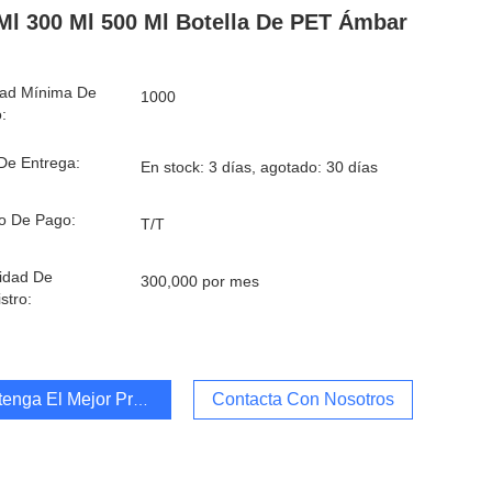
Ml 300 Ml 500 Ml Botella De PET Ámbar
dad Mínima De
1000
:
De Entrega:
En stock: 3 días, agotado: 30 días
o De Pago:
T/T
idad De
300,000 por mes
stro:
enga El Mejor Precio
Contacta Con Nosotros