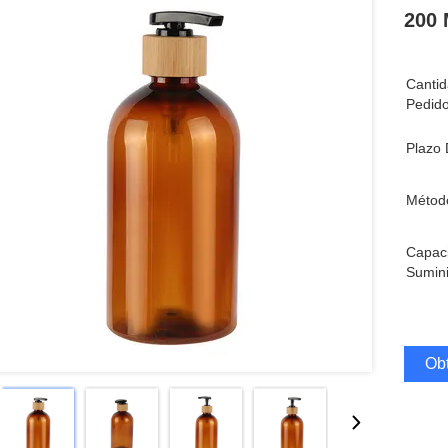
200 
Canti
Pedido
Plazo 
Métod
Capac
Sumini
Obt