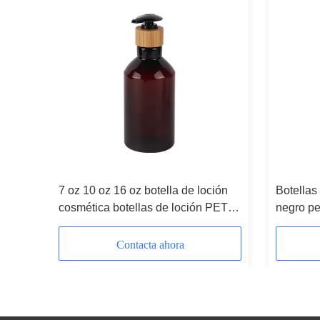
7 oz 10 oz 16 oz botella de loción
Botellas
s de
cosmética botellas de loción PET
negro pe
ml
rellenables ámbar
plástico
180ml 2
Contacta ahora