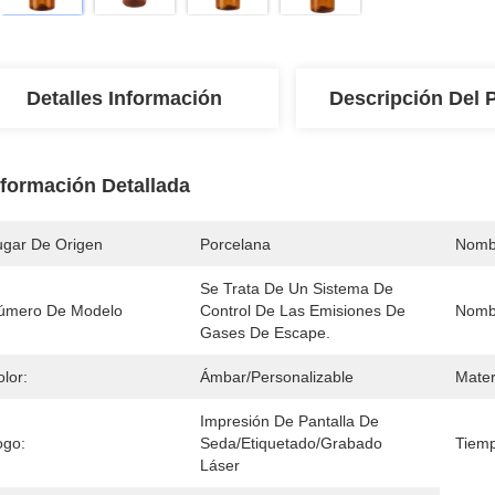
Detalles Información
Descripción Del 
nformación Detallada
ugar De Origen
Porcelana
Nomb
Se Trata De Un Sistema De 
úmero De Modelo
Control De Las Emisiones De 
Nomb
Gases De Escape.
lor:
Ámbar/personalizable
Mater
Impresión De Pantalla De 
ogo:
Seda/etiquetado/grabado 
Tiemp
Láser