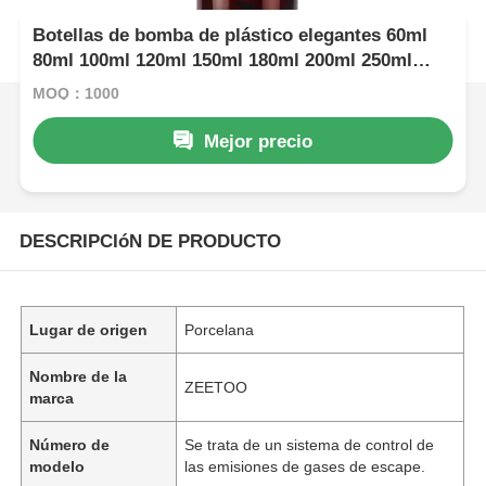
Botellas de bomba de plástico elegantes 60ml
80ml 100ml 120ml 150ml 180ml 200ml 250ml
300ml Botella de ámbar PET
MOQ：1000
Mejor precio
DESCRIPCIóN DE PRODUCTO
Lugar de origen
Porcelana
Nombre de la
ZEETOO
marca
Número de
Se trata de un sistema de control de
modelo
las emisiones de gases de escape.