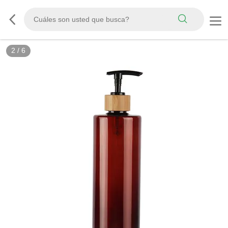
2
/
6