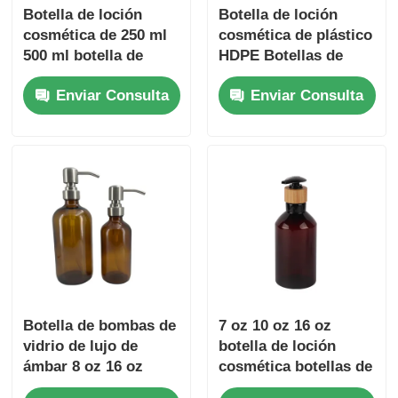
Botella de loción
Botella de loción
cosmética de 250 ml
cosmética de plástico
500 ml botella de
HDPE Botellas de
loción transparente
embalaje cosmético
Enviar Consulta
Enviar Consulta
personalizable con
personalizables
cabezas de bomba
doradas
Botella de bombas de
7 oz 10 oz 16 oz
vidrio de lujo de
botella de loción
ámbar 8 oz 16 oz
cosmética botellas de
botellas de bombas
loción PET