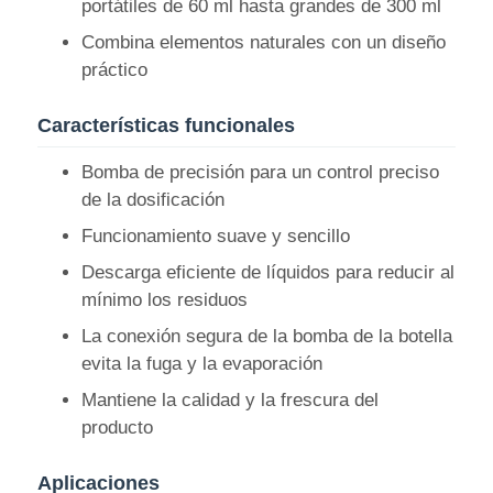
portátiles de 60 ml hasta grandes de 300 ml
Combina elementos naturales con un diseño
Visita a la fábrica
práctico
Características funcionales
Control de Calidad
Bomba de precisión para un control preciso
de la dosificación
Contacto
Funcionamiento suave y sencillo
Descarga eficiente de líquidos para reducir al
Solicitar una cotización
mínimo los residuos
La conexión segura de la bomba de la botella
Botella de aerosol cosmético
evita la fuga y la evaporación
Mantiene la calidad y la frescura del
botella de loción cosmética
producto
Botella de goteo para cosméticos
Aplicaciones