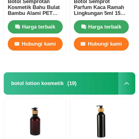
Botol Semprotan
Botol Semprot
Kosmetik Bahu Bulat
Parfum Kaca Ramah
Bambu Alami PET
Lingkungan 5ml 15ml
Pompa Dispenser Sirup
Botol Semprotan
30ml 150ml Botol
Parfum Hitam
Kosmetik Bambu
Harga terbaik
Harga terbaik
Penyemprot Kabut Halus
Hubungi kami
Hubungi kami
Semprotan hidung
Pemicu Penyemprot
(19)
botol lotion kosmetik