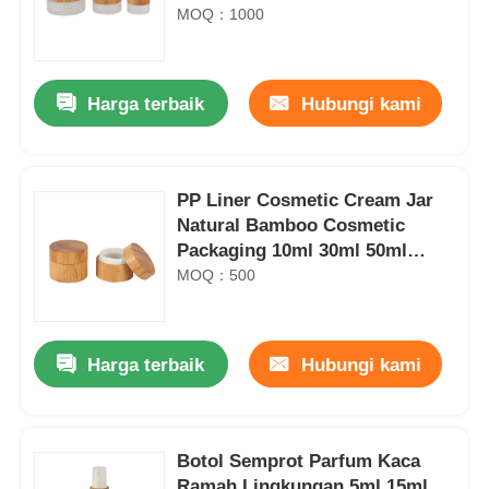
Frosted Glass Cream Jar
MOQ：1000
Harga terbaik
Hubungi kami
PP Liner Cosmetic Cream Jar
Natural Bamboo Cosmetic
Packaging 10ml 30ml 50ml
100ml 150ml 200ml 250ml
MOQ：500
Harga terbaik
Hubungi kami
Botol Semprot Parfum Kaca
Ramah Lingkungan 5ml 15ml