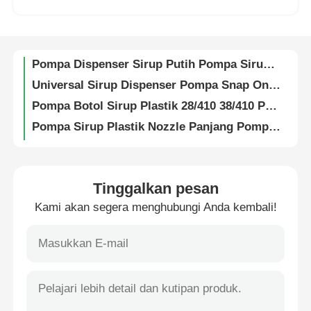
White Clip Lock Lotion Pump Long Spout Makeup Remover Pump Disesuaikan
Pompa Lotion Clip Lock Lempar 24/410 Pompa Sabun Cairan Sky Blue
Wisata pabrik
Pompa Dispenser Sirup Putih Pompa Sirup Kopi Kuantitatif Disesuaikan
Universal Sirup Dispenser Pompa Snap On Plastik Galon Pompa Disesuaikan
Kontrol kualitas
Pompa Botol Sirup Plastik 28/410 38/410 Pompa Salad Dressing
Pompa Sirup Plastik Nozzle Panjang Pompa Dispenser Dosis Besar Putih
Hubungi kami
Plastic Fine Mist Spray Pump 20/410 Perfume Pump Sprayer Putih
20/410 Pompa Semprot Kabut halus Putih Bergaris Pompa Semprot Kabut Plastik Putih
Quote request suatu
Pompa Semprotan Kabut Transparan Penyemprot Disinfektan Alkohol PP 20/410
Tinggalkan pesan
Disesuaikan 20/410 Fine Mist Sprayer Transparan Perfume Sprayer Pompa Dengan Tutup
Kami akan segera menghubungi Anda kembali!
Botol Semprot Kosmetik
White Plastic Fine Mist Sprayer Disesuaikan 28/400 Mist Sprayer diperpanjang
Penyemprot Pompa Kabut Halus 28/410 Nosel Panjang Dapat Disesuaikan
botol lotion kosmetik
Pompa Semprotan Hidung 18/410 20/410 24/410 Pompa Semprotan Plastik Dengan Klip
18/410 Semprotan hidung Semprotan tenggorokan plastik yang dapat disesuaikan untuk perawatan pribadi
Botol dropper kosmetik
Putih 18/410 Fine Mist Sprayer Pompa Semprotan Hidung Medis Dengan Nozzle Panjang Berputar