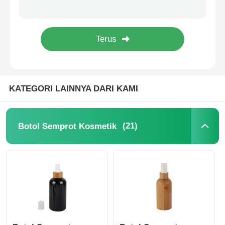
20/410 Semprotan Hidung Pompa Semprotan Oral Disesuaikan Putih Dengan Tutup
PP Plastic Disc Cap 24/410 Botol Flip Top Cap Putih Untuk Kemasan Lotion
Botol Rol Kosmetik
Hitam 24/415 Disc Top Caps PP Press Top Caps Disesuaikan untuk kemasan lotion
Plastik Flip Top Cap Emas Kuning Flip Top Penutupan Untuk Krim
Stoples krim kosmetik
KATEGORI LAINNYA DARI KAMI
tutup plastik
Dropper kosmetik
(21)
Botol Semprot Kosmetik
sekrup Pompa Lotion
Pump Kunci Kiri Kanan
Clip Lock Lotion Pump