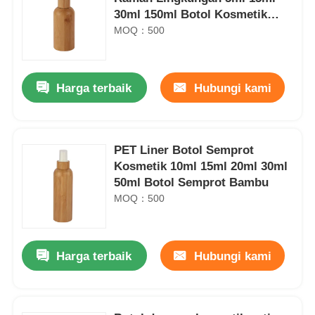
30ml 150ml Botol Kosmetik
Bambu
MOQ：500
Harga terbaik
Hubungi kami
PET Liner Botol Semprot
Kosmetik 10ml 15ml 20ml 30ml
50ml Botol Semprot Bambu
MOQ：500
Harga terbaik
Hubungi kami