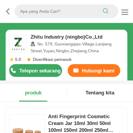
Zhitu Industry (ningbo)Co.,Ltd
No. 579, Guoxiangqiao Village,Lanjiang
Street,Yuyao,Ningbo,Zhejiang,China
5.0
Diverifikasi pemasok
Telepon sekarang
Hubungi kami
produk
Tentang kita
Anti Fingerprint Cosmetic
Cream Jar 10ml 30ml 50ml
100ml 150ml 200ml 250ml