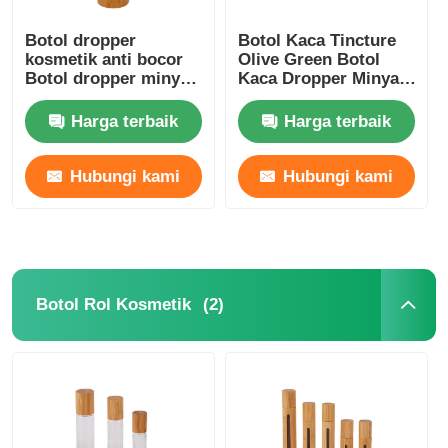
Botol dropper
Botol Kaca Tincture
kosmetik anti bocor
Olive Green Botol
Botol dropper minyak
Kaca Dropper Minyak
esensial bambu
Esensial Bulat Botol
5ml 10ml 15ml 20ml
Harga terbaik
Harga terbaik
30ml
Hubungi kami
Hubungi kami
(2)
Botol Rol Kosmetik