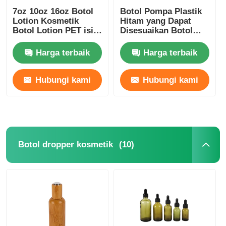
7oz 10oz 16oz Botol
Botol Pompa Plastik
Lotion Kosmetik
Hitam yang Dapat
Botol Lotion PET isi
Disesuaikan Botol
ulang Amber
Plastik Bambu Ramah
Lingkungan 180ml
Harga terbaik
Harga terbaik
200ml 250ml 300ml
Hubungi kami
Hubungi kami
(10)
Botol dropper kosmetik