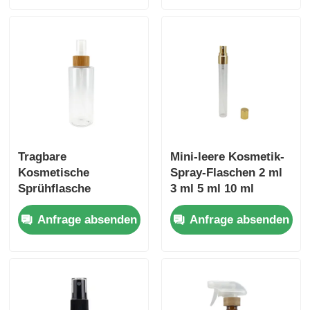
Schultern
Tragbare
Mini-leere Kosmetik-
Kosmetische
Spray-Flaschen 2 ml
Sprühflasche
3 ml 5 ml 10 ml
Transparente
durchsichtige
Anfrage absenden
Anfrage absenden
Parfümsprühflasche
Glasparfümflaschen
100 ml mit Plastik-
und Bambusdeckel