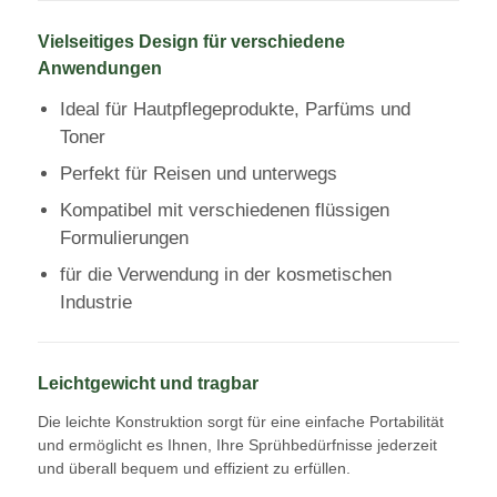
Vielseitiges Design für verschiedene
Fabrik Tour
Anwendungen
Ideal für Hautpflegeprodukte, Parfüms und
Qualitätskontrolle
Toner
Perfekt für Reisen und unterwegs
Kontakt
Kompatibel mit verschiedenen flüssigen
Formulierungen
für die Verwendung in der kosmetischen
Referenzen
Industrie
Kosmetische Sprühflasche
Leichtgewicht und tragbar
Flasche mit kosmetischer Lotion
Die leichte Konstruktion sorgt für eine einfache Portabilität
und ermöglicht es Ihnen, Ihre Sprühbedürfnisse jederzeit
und überall bequem und effizient zu erfüllen.
Kosmetische Tropfflasche