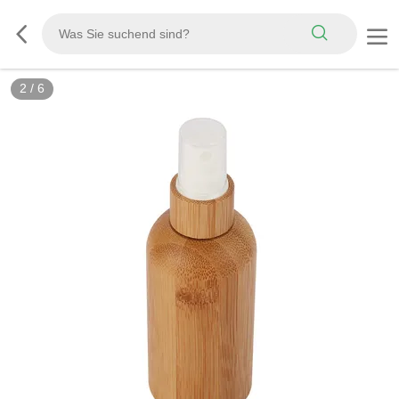
2
/
6