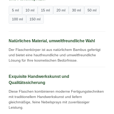
5 ml
10 ml
15 ml
20 ml
30 ml
50 ml
100 ml
150 ml
Natürliches Material, umweltfreundliche Wahl
Der Flaschenkörper ist aus natürlichem Bambus gefertigt
und bietet eine hautfreundliche und umweltfreundliche
Lösung für Ihre kosmetischen Bedürfnisse.
Exquisite Handwerkskunst und
Startseite
Qualitätssicherung
Diese Flaschen kombinieren moderne Fertigungstechniken
Produkte
mit traditionellem Handwerkskunst und liefern
gleichmäßige, feine Nebelsprays mit zuverlässiger
Leistung.
Über uns