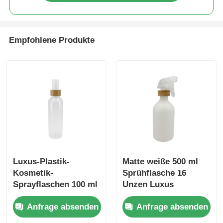
Sirup-Zufuhr-Pumpe
Empfohlene Produkte
Feiner Nebel-Sprüher
nasaler Sprüher
Triggersprüher
Luxus-Plastik-
Matte weiße 500 ml
Kosmetik-
Sprühflasche 16
Sprayflaschen 100 ml
Unzen Luxus
200 ml Bambus-
Sprühflasche
Anfrage absenden
Anfrage absenden
Sprayflaschen mit
abgerundeten