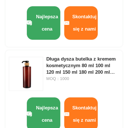
Najlepsza
Skontaktuj
cena
się z nami
Długa dysza butelka z kremem
kosmetycznym 80 ml 100 ml
120 ml 150 ml 180 ml 200 ml
butelka z plastiku
MOQ：1000
bursztynowego
Najlepsza
Skontaktuj
cena
się z nami