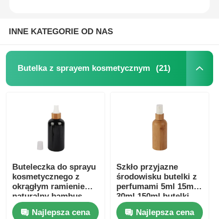
INNE KATEGORIE OD NAS
(21)
Butelka z sprayem kosmetycznym
Buteleczka do sprayu
Szkło przyjazne
kosmetycznego z
środowisku butelki z
okrągłym ramieniem
perfumami 5ml 15ml
naturalny bambus
30ml 150ml butelki
PET buteleczka do
bambusowe
Najlepsza cena
Najlepsza cena
sprayu perfumy