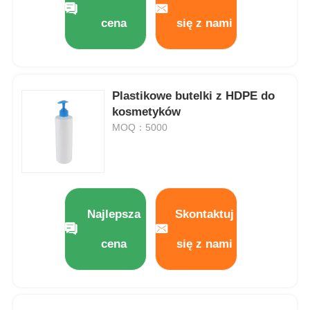
cena
się z nami
Wycieczka po fabryce
Kontrola jakości
Plastikowe butelki z HDPE do
kosmetyków
Skontaktuj się z nami
MOQ：5000
Poprosić o wycenę
Najlepsza
Skontaktuj
Butelka z sprayem kosmetycznym
cena
się z nami
butelka z kremem kosmetycznym
Butelka do kropli kosmetycznej