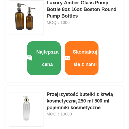
Luxury Amber Glass Pump
Bottle 8oz 16oz Boston Round
Butelka kosmetyczna na rolkach
Pump Bottles
MOQ：1000
Słoik z kremem kosmetycznym
Plastikowa czapka
Najlepsza
Skontaktuj
cena
się z nami
Wyroby kosmetyczne
śrubową pompkę do balsamu
Przejrzystość butelki z krwią
kosmetyczną 250 ml 500 ml
Pompy z prawej i lewej strony
pojemniki kosmetyczne
MOQ：10000
Pompa do płynu Clip Lock