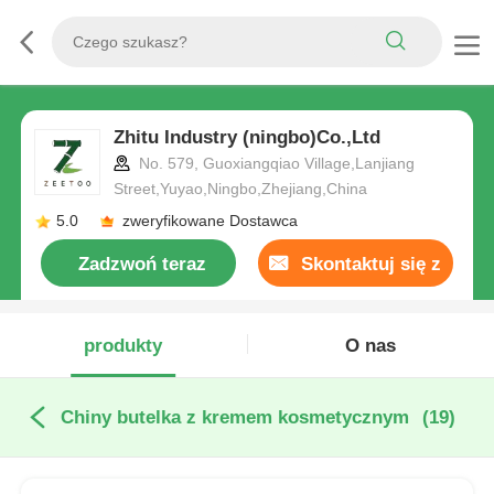
Zhitu Industry (ningbo)Co.,Ltd
No. 579, Guoxiangqiao Village,Lanjiang
Street,Yuyao,Ningbo,Zhejiang,China
5.0
zweryfikowane Dostawca
Zadzwoń teraz
Skontaktuj się z
nami
produkty
O nas
Chiny butelka z kremem kosmetycznym
(19)