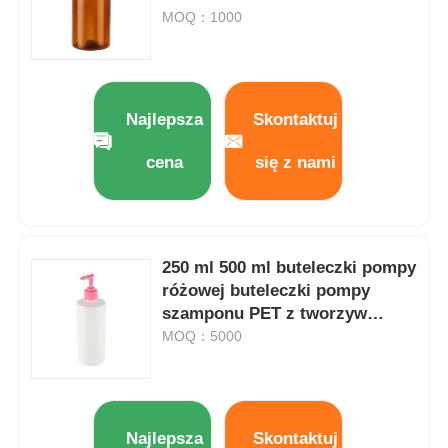
PET bursztynowego
MOQ：1000
Najlepsza
Skontaktuj
cena
się z nami
250 ml 500 ml buteleczki pompy
różowej buteleczki pompy
szamponu PET z tworzyw
Dom
sztucznych
MOQ：5000
Produkty
Najlepsza
Skontaktuj
O nas