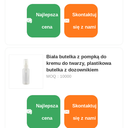
Pompa dozownika syropu
Najlepsza
Skontaktuj
cena
się z nami
Rozpylacz drobnej mgiełki
Spryskiwacz do nosa
Biała butelka z pompką do
kremu do twarzy, plastikowa
Rozpylacz spustowy
butelka z dozownikiem
MOQ：10000
Najlepsza
Skontaktuj
cena
się z nami