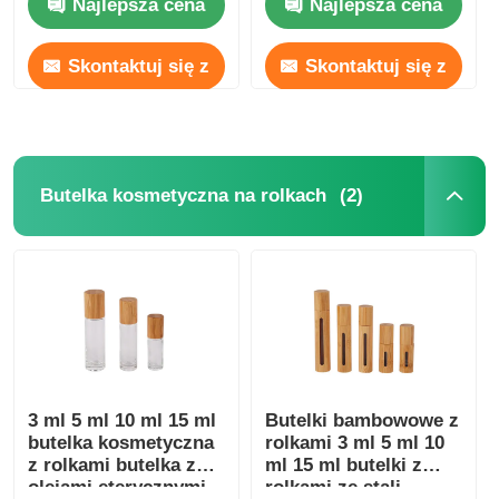
Najlepsza cena
Najlepsza cena
eterycznego z
5ml 10ml 15ml 20ml
bambusa
30ml
Skontaktuj się z
Skontaktuj się z
nami
nami
(2)
Butelka kosmetyczna na rolkach
3 ml 5 ml 10 ml 15 ml
Butelki bambowowe z
butelka kosmetyczna
rolkami 3 ml 5 ml 10
z rolkami butelka z
ml 15 ml butelki z
olejami eterycznymi
rolkami ze stali