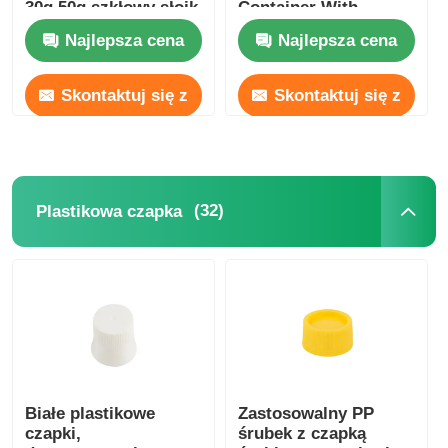
30g 50g szkłowy słoik
Container With
z mrożeniem
Bamboo Lids
Najlepsza cena
Najlepsza cena
Skontaktuj się z
Skontaktuj się z
nami
nami
(32)
Plastikowa czapka
Białe plastikowe
Zastosowalny PP
czapki,
śrubek z czapką