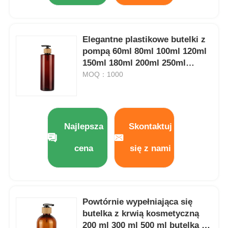
Elegantne plastikowe butelki z
pompą 60ml 80ml 100ml 120ml
150ml 180ml 200ml 250ml
300ml PET butelka bursztynowa
MOQ：1000
Najlepsza
Skontaktuj
cena
się z nami
Powtórnie wypełniająca się
butelka z krwią kosmetyczną
200 ml 300 ml 500 ml butelka z