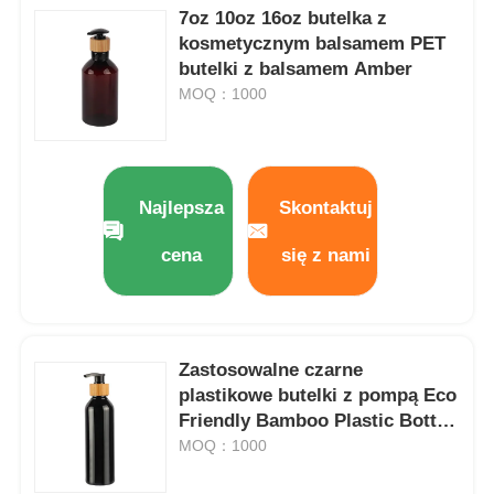
7oz 10oz 16oz butelka z
kosmetycznym balsamem PET
butelki z balsamem Amber
MOQ：1000
Najlepsza
Skontaktuj
cena
się z nami
Zastosowalne czarne
plastikowe butelki z pompą Eco
Friendly Bamboo Plastic Bottle
180ml 200ml 250ml 300ml
MOQ：1000