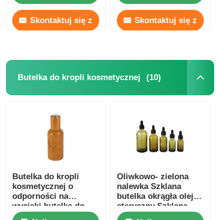
czarny
Skontaktuj się z
Skontaktuj się z
nami
nami
(10)
Butelka do kropli kosmetycznej
Butelka do kropli
Oliwkowo- zielona
kosmetycznej o
nalewka Szklana
odporności na
butelka okrągła olejek
wycieki butelka do
eteryczny Szklane
kropli oleju
butelki kroplówkowe