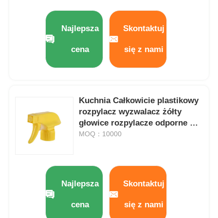
Najlepsza
Skontaktuj
cena
się z nami
Kuchnia Całkowicie plastikowy
rozpylacz wyzwalacz żółty
głowice rozpylacze odporne na
kwasy
MOQ：10000
Najlepsza
Skontaktuj
cena
się z nami