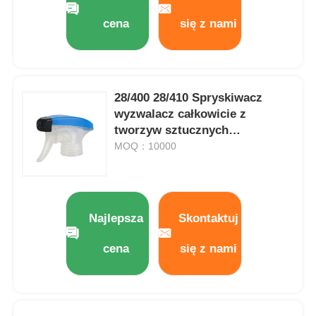
cena
się z nami
Wycieczka po fabryce
Kontrola jakości
28/400 28/410 Spryskiwacz
wyzwalacz całkowicie z
tworzyw sztucznych
Skontaktuj się z nami
Spryskiwacz wyzwalacz z
MOQ：10000
pianki polipropylenowej
Poprosić o wycenę
Najlepsza
Skontaktuj
Butelka z sprayem kosmetycznym
cena
się z nami
butelka z kremem kosmetycznym
Butelka do kropli kosmetycznej