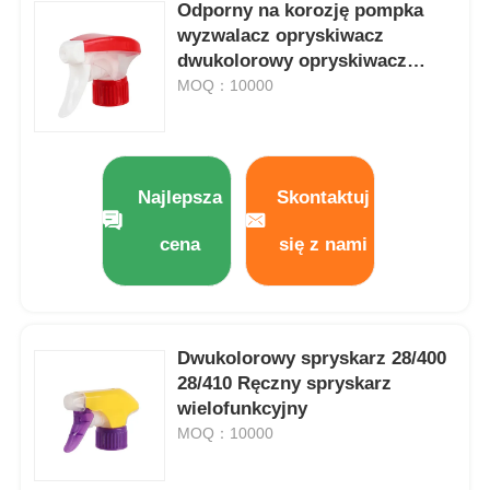
Odporny na korozję pompka
wyzwalacz opryskiwacz
Butelka kosmetyczna na rolkach
dwukolorowy opryskiwacz
piankowy z przełącznikiem
MOQ：10000
obrotowym
Słoik z kremem kosmetycznym
Plastikowa czapka
Najlepsza
Skontaktuj
cena
się z nami
Wyroby kosmetyczne
śrubową pompkę do balsamu
Dwukolorowy spryskarz 28/400
28/410 Ręczny spryskarz
Pompy z prawej i lewej strony
wielofunkcyjny
MOQ：10000
Pompa do płynu Clip Lock