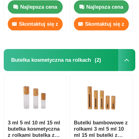
kropli oleju
butelki kroplówkowe
Najlepsza cena
Najlepsza cena
eterycznego z
5ml 10ml 15ml 20ml
bambusa
30ml
Skontaktuj się z
Skontaktuj się z
nami
nami
(2)
Butelka kosmetyczna na rolkach
3 ml 5 ml 10 ml 15 ml
Butelki bambowowe z
butelka kosmetyczna
rolkami 3 ml 5 ml 10
z rolkami butelka z
ml 15 ml butelki z