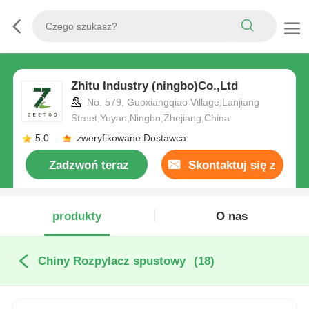
Zhitu Industry (ningbo)Co.,Ltd
No. 579, Guoxiangqiao Village,Lanjiang
Street,Yuyao,Ningbo,Zhejiang,China
5.0
zweryfikowane Dostawca
Zadzwoń teraz
Skontaktuj się z
nami
produkty
O nas
Chiny Rozpylacz spustowy
(18)