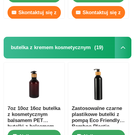
czarny
Skontaktuj się z
Skontaktuj się z
nami
nami
(19)
butelka z kremem kosmetycznym
7oz 10oz 16oz butelka
Zastosowalne czarne
z kosmetycznym
plastikowe butelki z
balsamem PET
pompą Eco Friendly
butelki z balsamem
Bamboo Plastic
Amber
Bottle 180ml 200ml