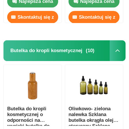
Najlepsza cena
Najlepsza cena
250ml 300ml
Skontaktuj się z
Skontaktuj się z
nami
nami
(10)
Butelka do kropli kosmetycznej
Butelka do kropli
Oliwkowo- zielona
kosmetycznej o
nalewka Szklana
odporności na
butelka okrągła olejek
wycieki butelka do
eteryczny Szklane