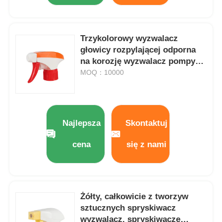
Trzykolorowy wyzwalacz
głowicy rozpylającej odporna
na korozję wyzwalacz pompy
rozpylającej z przełącznikiem
MOQ：10000
obrotowym
Najlepsza
Skontaktuj
cena
się z nami
Żółty, całkowicie z tworzyw
sztucznych spryskiwacz
wyzwalacz, spryskiwacze