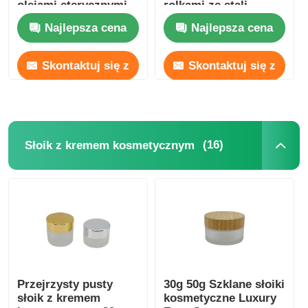
olejami eterycznymi
rolkami ze stali
nierdzewnej
Najlepsza cena
Najlepsza cena
Skontaktuj się z
Skontaktuj się z
nami
nami
(16)
Słoik z kremem kosmetycznym
Przejrzysty pusty
30g 50g Szklane słoiki
słoik z kremem
kosmetyczne Luxury