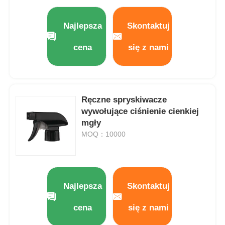
Pompa dozownika syropu
Najlepsza
Skontaktuj
cena
się z nami
Rozpylacz drobnej mgiełki
Spryskiwacz do nosa
Ręczne spryskiwacze
wywołujące ciśnienie cienkiej
Rozpylacz spustowy
mgły
MOQ：10000
Najlepsza
Skontaktuj
cena
się z nami