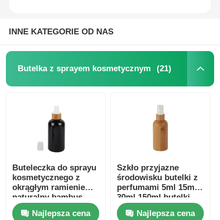
INNE KATEGORIE OD NAS
(21)
Butelka z sprayem kosmetycznym
Buteleczka do sprayu
Szkło przyjazne
kosmetycznego z
środowisku butelki z
okrągłym ramieniem
perfumami 5ml 15ml
naturalny bambus
30ml 150ml butelki
PET buteleczka do
bambusowe
Najlepsza cena
Najlepsza cena
sprayu perfumy