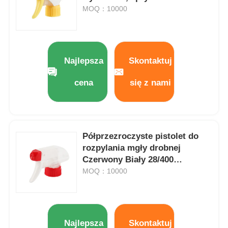
wyzwalacze z pianki PP 28/410
MOQ：10000
Najlepsza
Skontaktuj
cena
się z nami
Półprzezroczyste pistolet do
rozpylania mgły drobnej
Czerwony Biały 28/400
Dom
Sprayera mgły drobnej
MOQ：10000
Produkty
Najlepsza
Skontaktuj
O nas