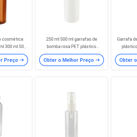
o cosmética
250 ml 500 ml garrafas de
Garrafa d
ml 300 ml 500
bomba rosa PET plástico
plástic
PET Amber
garrafas de bomba de shampoo
embal
or Preço
Obter o Melhor Preço
Obter 
pe