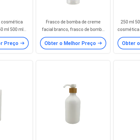
o cosmética
Frasco de bomba de creme
250 ml 50
0 ml 500 ml
facial branco, frasco de bomba
cosmética 
e embalagem
de plástico
de loçã
or Preço
Obter o Melhor Preço
Obter 
ica
cabeças