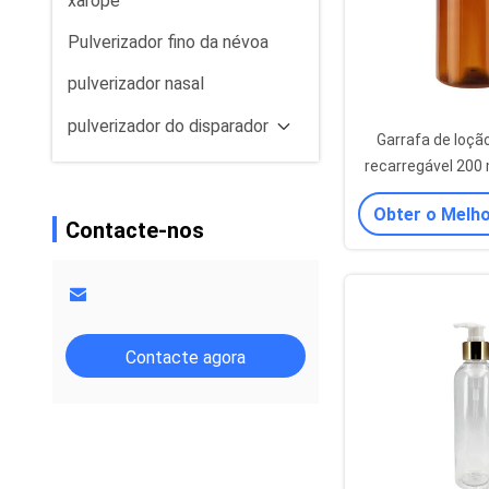
xarope
Pulverizador fino da névoa
pulverizador nasal
pulverizador do disparador
Garrafa de loçã
recarregável 200 
ml Garrafa 
Obter o Melh
Contacte-nos
Contacte agora