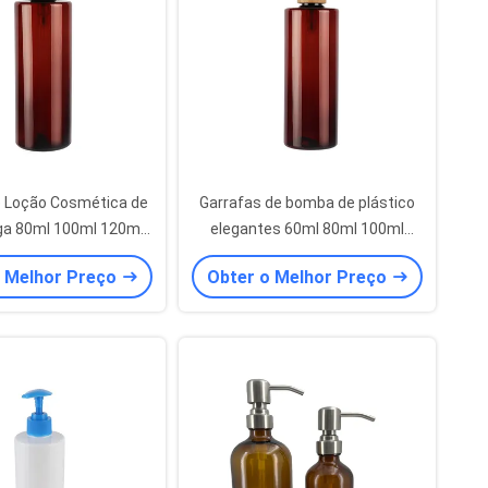
e Loção Cosmética de
Garrafas de bomba de plástico
ga 80ml 100ml 120ml
elegantes 60ml 80ml 100ml
ml 200ml Garrafa de
120ml 150ml 180ml 200ml 250ml
o Melhor Preço
Obter o Melhor Preço
ástico Ambar
300ml PET garrafa Amber