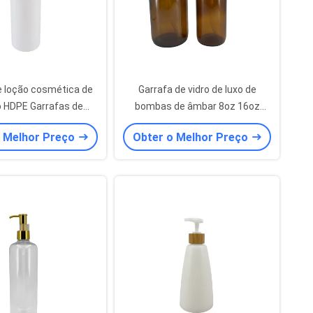
e loção cosmética de
Garrafa de vidro de luxo de
o HDPE Garrafas de
bombas de âmbar 8oz 16oz
agem cosmética
Bombas redondas Boston
o Melhor Preço
Obter o Melhor Preço
rsonalizáveis