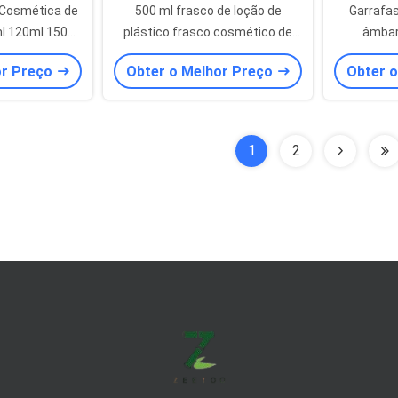
 Cosmética de
500 ml frasco de loção de
Garrafas
l 120ml 150ml
plástico frasco cosmético de
âmbar
ticas Matte
plástico branco fosco
embalag
or Preço
Obter o Melhor Preço
Obter 
personalizável
1
2