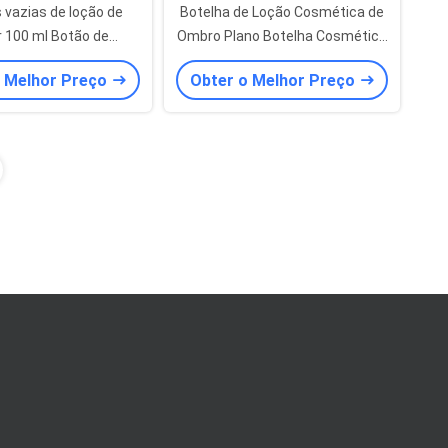
 vazias de loção de
Botelha de Loção Cosmética de
 100 ml Botão de
Ombro Plano Botelha Cosmética
em cosmética Eco-
PET Ambar 300ml
o Melhor Preço
Obter o Melhor Preço
friendly