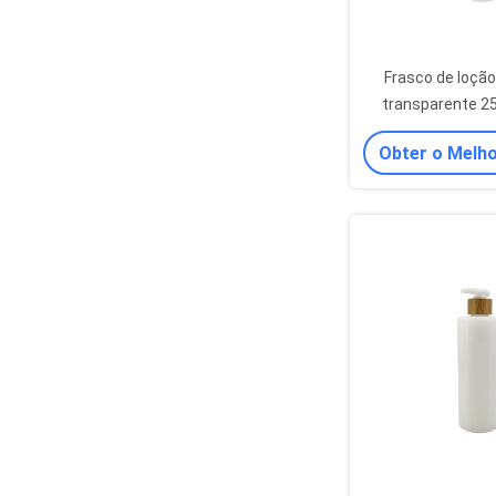
Frasco de loçã
transparente 25
recipientes d
Obter o Melh
cosmét