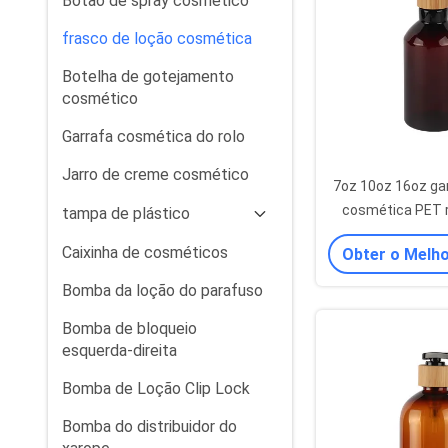
Botão de spray cosmético
frasco de loção cosmética
Botelha de gotejamento
cosmético
Garrafa cosmética do rolo
Jarro de creme cosmético
7oz 10oz 16oz gar
cosmética PET 
tampa de plástico
garrafas de l
Caixinha de cosméticos
Obter o Melh
Bomba da loção do parafuso
Bomba de bloqueio
esquerda-direita
Bomba de Loção Clip Lock
Bomba do distribuidor do