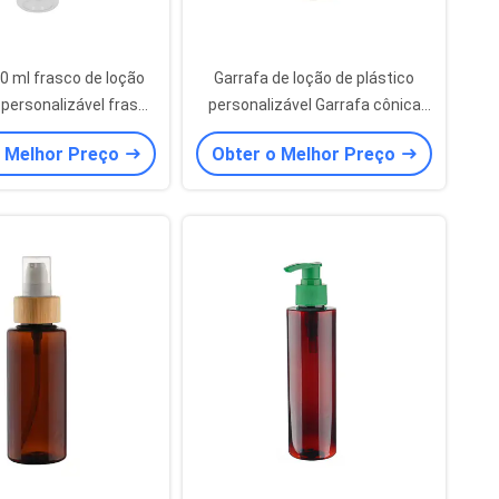
0 ml frasco de loção
Garrafa de loção de plástico
personalizável frasco
personalizável Garrafa cônica
o transparente com
branca fosca 250 ml
o Melhor Preço
Obter o Melhor Preço
 de bomba de ouro