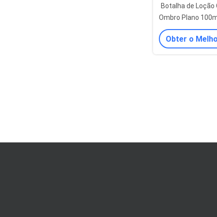
Botalha de Loção
Ombro Plano 100m
Botalhas Cosmé
Obter o Melh