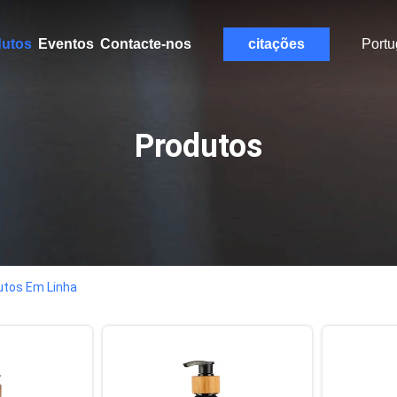
dutos
Eventos
Contacte-nos
citações
Port
Produtos
utos Em Linha