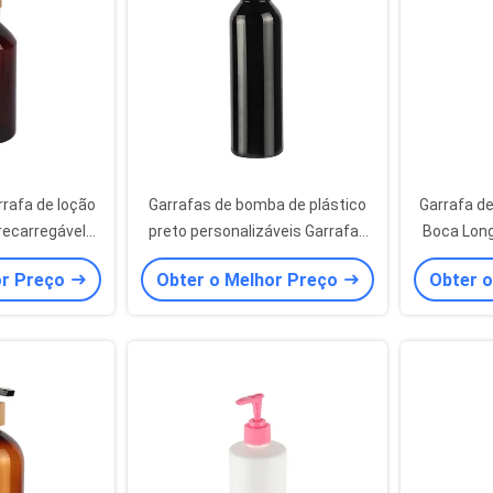
rafa de loção
Garrafas de bomba de plástico
Garrafa d
recarregável
preto personalizáveis Garrafas
Boca Lon
oção âmbar
de plástico de bambu ecológicas
150ml 180
or Preço
Obter o Melhor Preço
Obter 
180ml 200ml 250ml 300ml
Pl