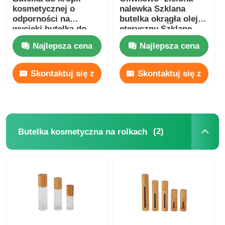
kosmetycznej o
nalewka Szklana
odporności na
butelka okrągła olejek
wycieki butelka do
eteryczny Szklane
kropli oleju
butelki kroplówkowe
Najlepsza cena
Najlepsza cena
eterycznego z
5ml 10ml 15ml 20ml
bambusa
30ml
Skontaktuj się z
Skontaktuj się z
nami
nami
(2)
Butelka kosmetyczna na rolkach