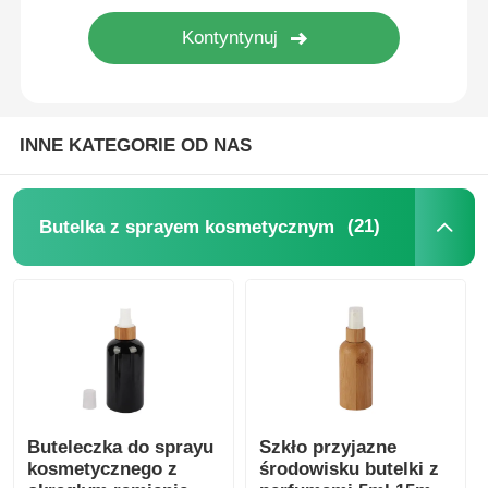
Butelka kosmetyczna na rolkach
Słoik z kremem kosmetycznym
INNE KATEGORIE OD NAS
Plastikowa czapka
(21)
Butelka z sprayem kosmetycznym
Wyroby kosmetyczne
śrubową pompkę do balsamu
Pompy z prawej i lewej strony
Buteleczka do sprayu
Szkło przyjazne
kosmetycznego z
środowisku butelki z
Pompa do płynu Clip Lock