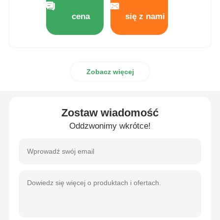
cena
się z nami
Wycieczka po fabryce
Kontrola jakości
Zobacz więcej
Skontaktuj się z nami
Zostaw wiadomość
Poprosić o wycenę
Oddzwonimy wkrótce!
Butelka z sprayem kosmetycznym
butelka z kremem kosmetycznym
Butelka do kropli kosmetycznej