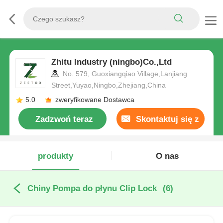
Zhitu Industry (ningbo)Co.,Ltd
No. 579, Guoxiangqiao Village,Lanjiang
Street,Yuyao,Ningbo,Zhejiang,China
5.0
zweryfikowane Dostawca
Zadzwoń teraz
Skontaktuj się z
nami
produkty
O nas
Chiny Pompa do płynu Clip Lock
(6)