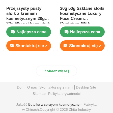
Przejrzysty pusty
30g 50g Szklane słoiki
słoik z kremem
kosmetyczne Luxury
kosmetycznym 20g
Face Cream
30g 50g szkłowy słoik
Container With
z mrożeniem
Bamboo Lids
Najlepsza cena
Najlepsza cena
Skontaktuj się z
Skontaktuj się z
nami
nami
Zobacz więcej
Dom
O nas
Skontaktuj się z nami
Desktop Site
Sitemap
Polityka prywatności
Jakość
Butelka z sprayem kosmetycznym
Fabryka
w Chinach.Copyright © 2026 Zhitu Industry