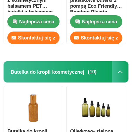
z kosmetycznym
plastikowe butelki z
balsamem PET
pompą Eco Friendly
butelki z balsamem
Bamboo Plastic
Amber
Bottle 180ml 200ml
Najlepsza cena
Najlepsza cena
250ml 300ml
Skontaktuj się z
Skontaktuj się z
nami
nami
(10)
Butelka do kropli kosmetycznej
Butelka do kropli
Oliwkowo- zielona