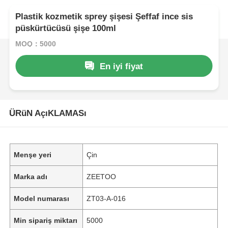
Plastik kozmetik sprey şişesi Şeffaf ince sis
püskürtücüsü şişe 100ml
MOQ：5000
En iyi fiyat
ÜRüN AçıKLAMASı
Menşe yeri
Çin
Marka adı
ZEETOO
Model numarası
ZT03-A-016
Min sipariş miktarı
5000