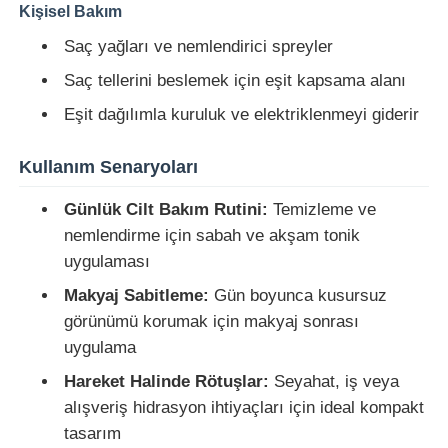
Kişisel Bakım
Saç yağları ve nemlendirici spreyler
Fabrika turu
Saç tellerini beslemek için eşit kapsama alanı
Eşit dağılımla kuruluk ve elektriklenmeyi giderir
Kalite kontrol
Kullanım Senaryoları
Bize ulaşın
Günlük Cilt Bakım Rutini:
Temizleme ve
nemlendirme için sabah ve akşam tonik
Teklif isteği
uygulaması
Makyaj Sabitleme:
Gün boyunca kusursuz
Kozmetik sprey şişesi
görünümü korumak için makyaj sonrası
uygulama
kozmetik losyon şişesi
Hareket Halinde Rötuşlar:
Seyahat, iş veya
alışveriş hidrasyon ihtiyaçları için ideal kompakt
tasarım
Kozmetik Damlalık Şişe