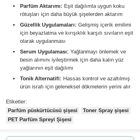
Parfüm Aktarımı:
Eşit dağılımla uygun koku
rötuşları için daha büyük şişelerden aktarım
Kozmetik rulo şişesi
Güzellik Uygulamaları:
Gelişmiş içerik emilimi
için beyazlatma ve kırışıklık karşıtı sıvıların eşit
Kozmetik krem ​​kavanoz
olarak uygulanması
Serum Uygulaması:
Yağlanmayı önlemek ve
plastik kapak
besin alımını iyileştirmek için daha kalın yüz
yağlarının eşit dağılımı
Kozmetik damlatıcı
Tonik Alternatifi:
Hassas kontrol ve azaltılmış
ürün israfı için geleneksel dökmelerin yerini alır
vidalı Losyon Pompası
Etiketler:
Parfüm püskürtücüsü şişesi
Toner Spray şişesi
Sol Sağ Kilitli Pompa
PET Parfüm Spreyi Şişesi
Clip Lock Losyon Pompası