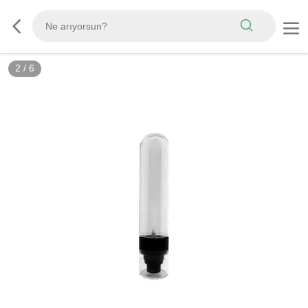
2
/
6