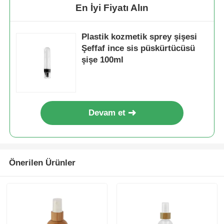
En İyi Fiyatı Alın
Şurup Dispenser Pompası
Plastik kozmetik sprey şişesi
Şeffaf ince sis püskürtücüsü
İnce Sis Püskürtücü
şişe 100ml
Burun püskürtücü
Devam et
tetikli püskürtücü
Önerilen Ürünler