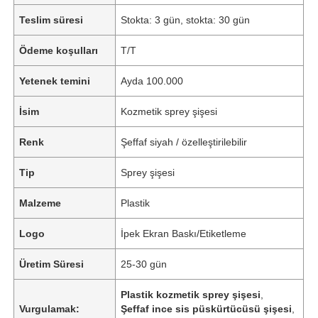
Teslim süresi
Stokta: 3 gün, stokta: 30 gün
Ödeme koşulları
T/T
Yetenek temini
Ayda 100.000
İsim
Kozmetik sprey şişesi
Renk
Şeffaf siyah / özelleştirilebilir
Tip
Sprey şişesi
Malzeme
Plastik
Logo
İpek Ekran Baskı/Etiketleme
Üretim Süresi
25-30 gün
Plastik kozmetik sprey şişesi
,
Vurgulamak:
Şeffaf ince sis püskürtücüsü şişesi
,