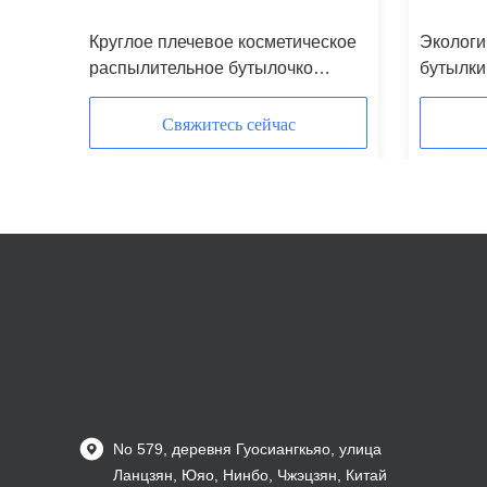
тылка
Круглое плечевое косметическое
Экологи
тылка
распылительное бутылочко
бутылк
м
натуральное бамбук ПЭТ
5 мл 15
парфюмерное распылительное
бамбуко
Свяжитесь сейчас
бутылочко черное
бутылки
No 579, деревня Гуосиангкьяо, улица
Ланцзян, Юяо, Нинбо, Чжэцзян, Китай