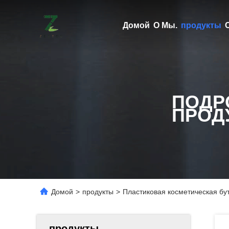
Домой
О Мы.
продукты
ПОДР
ПРОД
Домой
>
продукты
>
Пластиковая косметическая бу
продукты