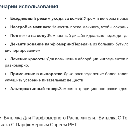
енарии использования
Ежедневный режим ухода за кожей:
Утром и вечером приме
Настройка макияжа:
Наносить после макияжа, чтобы сохран
Подтяжки на ходу:
Компактный дизайн идеально подходит дл
Декантирование парфюмерии:
Передача из больших бутыл
диспергированием
Лечение красоты:
Для повышения абсорбции ингредиентов 
равномерно.
Применение в сыворотке:
Даже распределение более толст
улучшить усвоение питательных веществ
Альтернативный тонер:
Заменяет традиционное разлив для
и:
Бутылка Для Парфюмерного Распылителя
,
Бутылка С Т
ылка С Парфюмерным Спреем PET