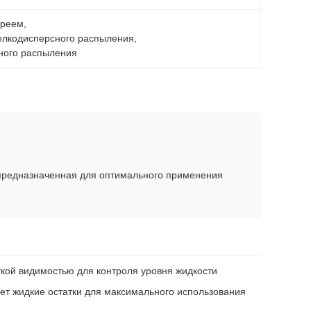
преем
, 
елкодисперсного распыления
, 
ного распыления
 предназначенная для оптимального применения
еткой видимостью для контроля уровня жидкости
ет жидкие остатки для максимального использования