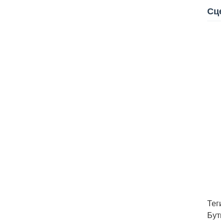
Сц
Тег
Бут