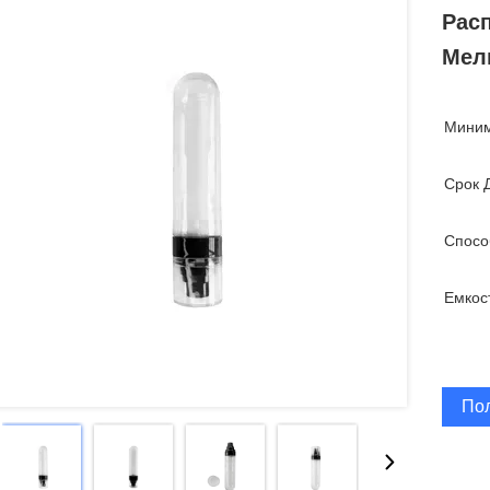
Рас
Мел
Миним
Срок 
Спосо
Емкос
По