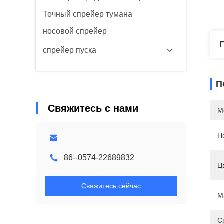
Точный спрейер тумана
носовой спрейер
спрейер пуска
П
Свяжитесь с нами
М
Н
86--0574-22689832
Ц
Свяжитесь сейчас
М
С