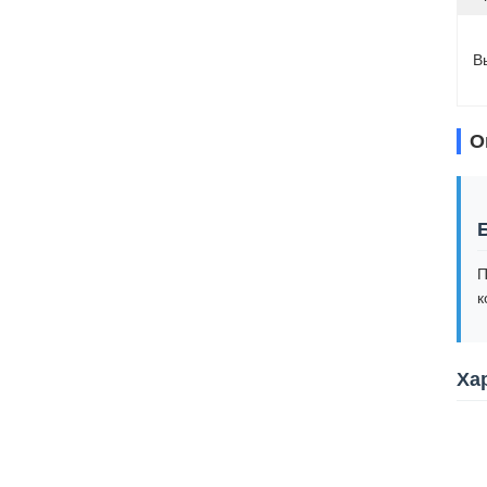
В
О
П
к
Ха