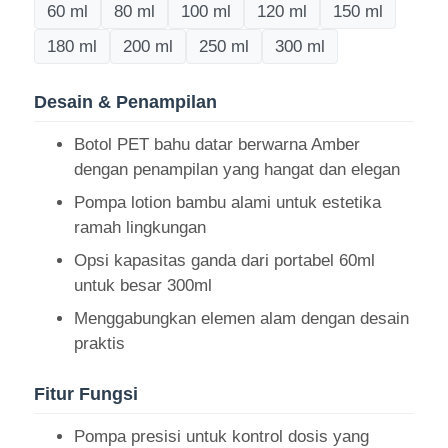
60 ml
80 ml
100 ml
120 ml
150 ml
180 ml
200 ml
250 ml
300 ml
Desain & Penampilan
Botol PET bahu datar berwarna Amber
dengan penampilan yang hangat dan elegan
Pompa lotion bambu alami untuk estetika
ramah lingkungan
Opsi kapasitas ganda dari portabel 60ml
untuk besar 300ml
Rumah
Menggabungkan elemen alam dengan desain
praktis
Produk
Fitur Fungsi
Pompa presisi untuk kontrol dosis yang
Tentang kita