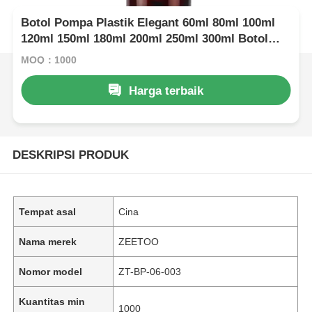
Botol Pompa Plastik Elegant 60ml 80ml 100ml
120ml 150ml 180ml 200ml 250ml 300ml Botol
PET Amber
MOQ：1000
Harga terbaik
DESKRIPSI PRODUK
Tempat asal
Cina
Nama merek
ZEETOO
Nomor model
ZT-BP-06-003
Kuantitas min
1000