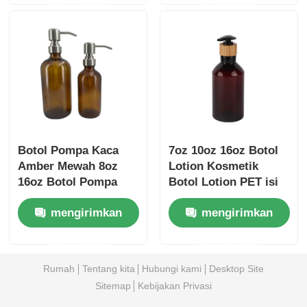
permintaan
permintaan
Botol Pompa Kaca
7oz 10oz 16oz Botol
Amber Mewah 8oz
Lotion Kosmetik
16oz Botol Pompa
Botol Lotion PET isi
Boston Bulat
ulang Amber
mengirimkan
mengirimkan
permintaan
permintaan
Rumah
Tentang kita
Hubungi kami
Desktop Site
Sitemap
Kebijakan Privasi