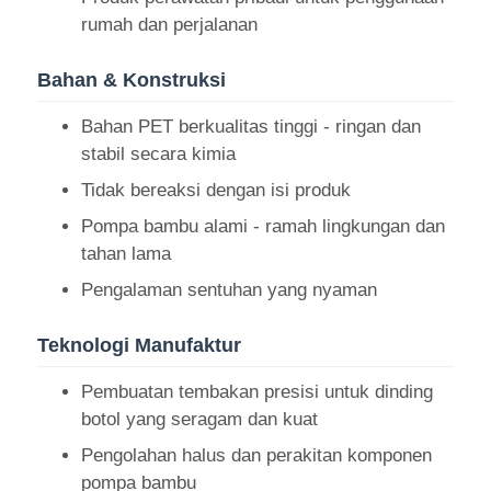
rumah dan perjalanan
Botol Rol Kosmetik
Bahan & Konstruksi
Bahan PET berkualitas tinggi - ringan dan
Stoples krim kosmetik
stabil secara kimia
Tidak bereaksi dengan isi produk
tutup plastik
Pompa bambu alami - ramah lingkungan dan
tahan lama
Dropper kosmetik
Pengalaman sentuhan yang nyaman
sekrup Pompa Lotion
Teknologi Manufaktur
Pembuatan tembakan presisi untuk dinding
Pump Kunci Kiri Kanan
botol yang seragam dan kuat
Pengolahan halus dan perakitan komponen
Clip Lock Lotion Pump
pompa bambu