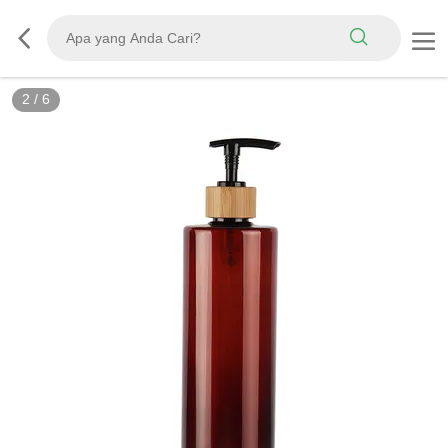
2
/
6