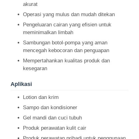
akurat
Operasi yang mulus dan mudah ditekan
Wisata pabrik
Pengeluaran cairan yang efisien untuk
meminimalkan limbah
Kontrol kualitas
Sambungan botol-pompa yang aman
mencegah kebocoran dan penguapan
Hubungi kami
Mempertahankan kualitas produk dan
kesegaran
Quote request suatu
Aplikasi
Botol Semprot Kosmetik
Lotion dan krim
Sampo dan kondisioner
botol lotion kosmetik
Gel mandi dan cuci tubuh
Produk perawatan kulit cair
Botol dropper kosmetik
Produk perawatan pribadi untuk penggunaan