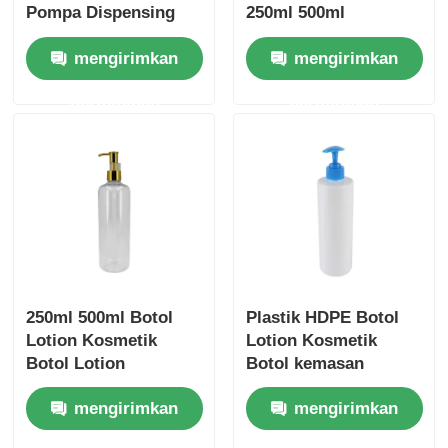
Pompa Dispensing
250ml 500ml
Plastik
Kontainer Kemasan
mengirimkan
mengirimkan
Kosmetik
permintaan
permintaan
250ml 500ml Botol
Plastik HDPE Botol
Lotion Kosmetik
Lotion Kosmetik
Botol Lotion
Botol kemasan
Transparan
kosmetik yang dapat
mengirimkan
mengirimkan
Disesuaikan Dengan
disesuaikan
Kepala Pompa Emas