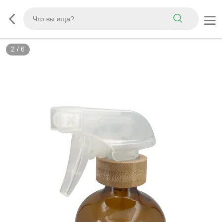
2
/
6