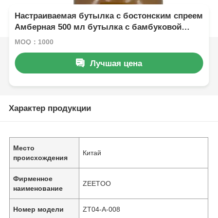
Настраиваемая бутылка с бостонским спреем
Амберная 500 мл бутылка с бамбуковой
крышкой
MOQ：1000
Лучшая цена
Характер продукции
Место
Китай
происхождения
Фирменное
ZEETOO
наименование
Номер модели
ZT04-A-008