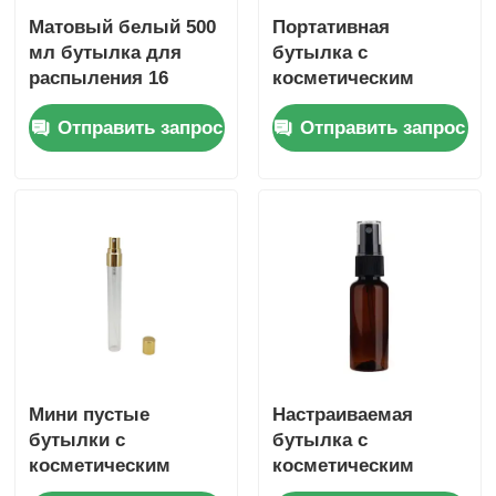
Матовый белый 500
Портативная
мл бутылка для
бутылка с
распыления 16
косметическим
унций
спреем Прозрачная
Отправить запрос
Отправить запрос
бутылка с
парфюмерным
спреем 100 мл с
пластиковой и
бамбуковой
крышкой
Мини пустые
Настраиваемая
бутылки с
бутылка с
косметическим
косметическим
спреем 2 мл 3 мл 5
спреем 60 мл 2