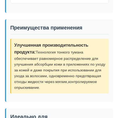
Насос распределителя сиропа
Преимущества применения
Точный спрейер тумана
Улучшенная производительность
носовой спрейер
продукта:
Технология тонкого тумана
обеспечивает равномерное распределение для
спрейер пуска
улучшения абсорбции кожи в приложениях по уходу
за кожей и даже покрытия при использовании для
ухода за волосами, одновременно предотвращая
отходы жидкости через мягкие,контролируемое
опрыскивание.
Идеально для