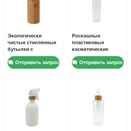
Экологически
Роскошные
чистые стеклянные
пластиковые
бутылки с
косметические
парфюмерным
спрейные бутылки
Отправить запрос
Отправить запрос
спреем 5 мл 15 мл
100 мл 200 мл
30 мл 150 мл
Бамбуковые
бамбуковые
спрейные бутылки с
косметические
округлыми плечами
бутылки