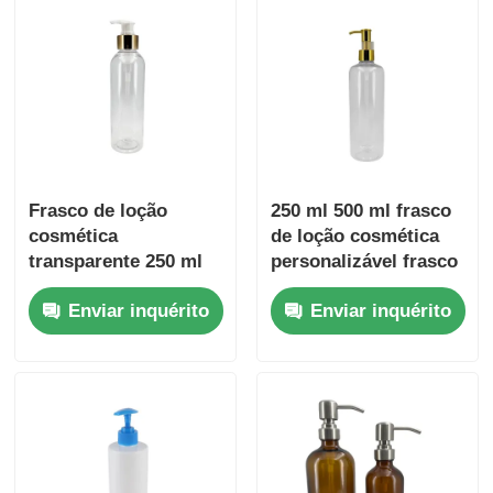
Frasco de loção
250 ml 500 ml frasco
cosmética
de loção cosmética
transparente 250 ml
personalizável frasco
500 ml recipientes de
de loção transparente
Enviar inquérito
Enviar inquérito
embalagem
com cabeças de
cosmética
bomba de ouro