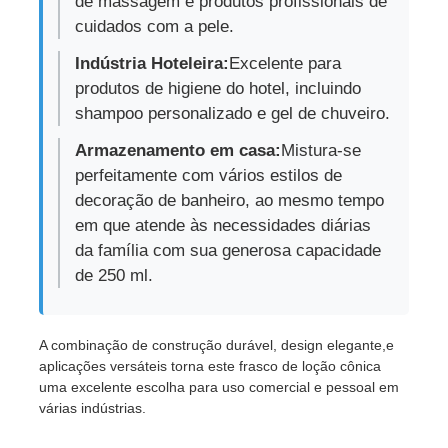
de massagem e produtos profissionais de
cuidados com a pele.
Garrafa cosmética do rolo
Indústria Hoteleira:
Excelente para
produtos de higiene do hotel, incluindo
shampoo personalizado e gel de chuveiro.
Jarro de creme cosmético
Armazenamento em casa:
Mistura-se
perfeitamente com vários estilos de
tampa de plástico
decoração de banheiro, ao mesmo tempo
em que atende às necessidades diárias
Caixinha de cosméticos
da família com sua generosa capacidade
de 250 ml.
Bomba da loção do parafuso
A combinação de construção durável, design elegante,e
aplicações versáteis torna este frasco de loção cônica
Bomba de bloqueio esquerda-direita
uma excelente escolha para uso comercial e pessoal em
várias indústrias.
Bomba de Loção Clip Lock