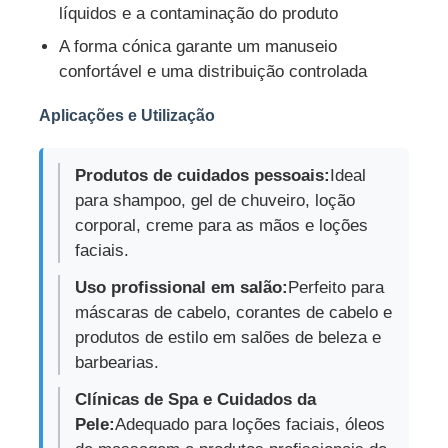
líquidos e a contaminação do produto
A forma cónica garante um manuseio
Fábrica
confortável e uma distribuição controlada
Aplicações e Utilização
Controle de Qualidade
Produtos de cuidados pessoais:
Ideal
Fale Conosco
para shampoo, gel de chuveiro, loção
corporal, creme para as mãos e loções
Pedir um orçamento
faciais.
Uso profissional em salão:
Perfeito para
Botão de spray cosmético
máscaras de cabelo, corantes de cabelo e
produtos de estilo em salões de beleza e
barbearias.
frasco de loção cosmética
Clínicas de Spa e Cuidados da
Pele:
Adequado para loções faciais, óleos
Botelha de gotejamento cosmético