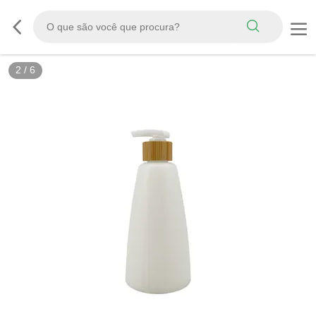
2
/
6