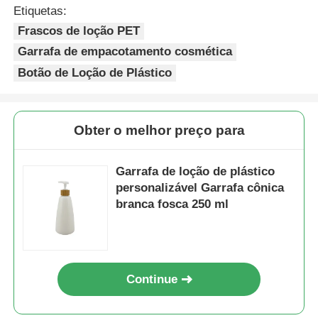
Etiquetas:
Frascos de loção PET
Bomba do distribuidor do xarope
Garrafa de empacotamento cosmética
Botão de Loção de Plástico
Pulverizador fino da névoa
pulverizador nasal
Obter o melhor preço para
pulverizador do disparador
Garrafa de loção de plástico
personalizável Garrafa cônica
branca fosca 250 ml
Continue