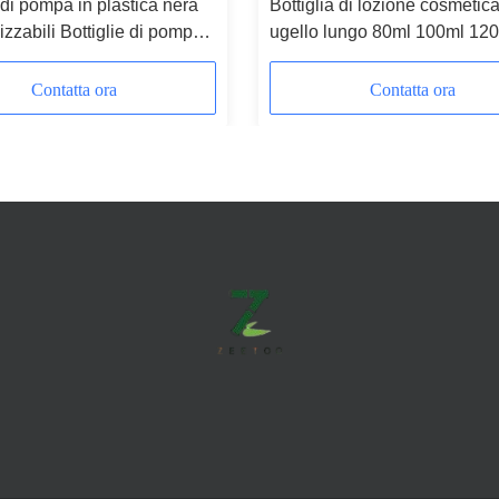
 di pompa in plastica nera
Bottiglia di lozione cosmetic
izzabili Bottiglie di pompa
ugello lungo 80ml 100ml 12
ica in bambù ecologica
150ml 180ml 200ml Bottiglia 
00ml 250ml 300ml
plastica ambra
Contatta ora
Contatta ora