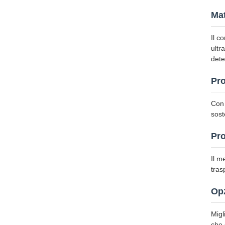
Mat
Il c
ultr
dete
Pro
Con 
sost
Pro
Il m
tras
Opz
Migl
che 