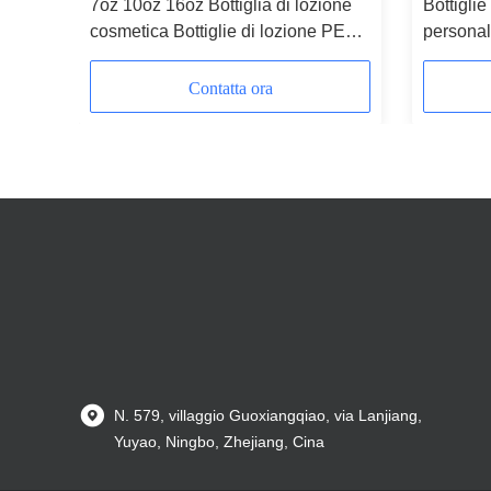
 lusso
7oz 10oz 16oz Bottiglia di lozione
Bottiglie
cosmetica Bottiglie di lozione PET
personal
ricaricabili Amber
in plast
180ml 2
Contatta ora
N. 579, villaggio Guoxiangqiao, via Lanjiang,
Yuyao, Ningbo, Zhejiang, Cina