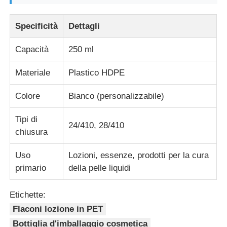
Specificità
Dettagli
Bottiglia cosmetica del rullo
Capacità
250 ml
Barattolo di crema cosmetica
Materiale
Plastico HDPE
tappo di plastica
Colore
Bianco (personalizzabile)
Tipi di
Bottine per prodotti cosmetici
24/410, 28/410
chiusura
Uso
Lozioni, essenze, prodotti per la cura
Pompa della lozione della vite
primario
della pelle liquidi
Pompa di blocco sinistra destra
Etichette:
Flaconi lozione in PET
Pompa di lozione a chiusura a clip
Bottiglia d'imballaggio cosmetica