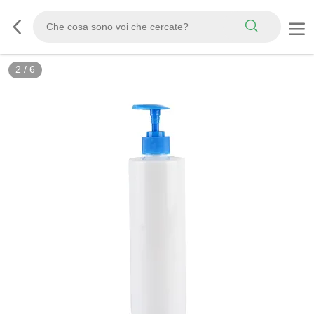
2
/
6