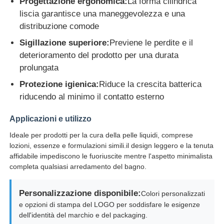
Progettazione ergonomica:
La forma cilindrica
liscia garantisce una maneggevolezza e una
distribuzione comode
Fatory Tour
Sigillazione superiore:
Previene le perdite e il
deterioramento del prodotto per una durata
Controllo di qualità
prolungata
Protezione igienica:
Riduce la crescita batterica
Contattaci
riducendo al minimo il contatto esterno
Applicazioni e utilizzo
Richiedere un preventivo
Ideale per prodotti per la cura della pelle liquidi, comprese
lozioni, essenze e formulazioni simili.il design leggero e la tenuta
Bottiglia cosmetica dello spruzzo
affidabile impediscono le fuoriuscite mentre l'aspetto minimalista
completa qualsiasi arredamento del bagno.
bottiglia di lozione cosmetica
Personalizzazione disponibile:
Colori personalizzati
e opzioni di stampa del LOGO per soddisfare le esigenze
dell'identità del marchio e del packaging.
Bottiglia per goccioline cosmetiche