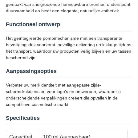
gemaakt van snelgroeiende hernieuwbare bronnen ondersteunt
duurzaamheid en biedt een elegante, natuurlijke esthetiek.
Fabrieksreis
Functioneel ontwerp
Kwaliteitscontrole
Het geïntegreerde pompmechanisme met een transparante
beveiligingsdek voorkomt toevallige activering en lekkage tijdens
het transport, waardoor uw producten veilig blijven en uw tassen
Contacteer ons
beschermd zijn.
Aanpassingsopties
Vraag een offerte aan
Verbeter uw merkidentiteit met aangepaste zijde-
schermdrukdiensten voor logo's en ontwerpen, waardoor u
Cosmetische sprayfles
onderscheidende verpakkingen creëert die opvallen in de
competitieve cosmetische markt.
cosmetische lotionfles
Specificaties
Cosmetische dropperfles
Capaciteit
100 ml (aanpasbaar)