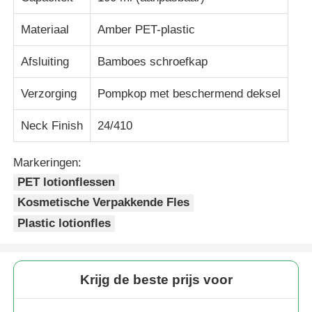
Materiaal
Amber PET-plastic
Kosmetische Rolfles
Afsluiting
Bamboes schroefkap
Cosmetische crèmepot
Verzorging
Pompkop met beschermend deksel
plastic dop
Neck Finish
24/410
Markeringen:
Cosmetische drupper
PET lotionflessen
Kosmetische Verpakkende Fles
De Pomp van de schroeflotion
Plastic lotionfles
Links-rechts vergrendelingspomp
Krijg de beste prijs voor
Clip Lock Lotion Pump