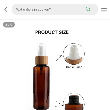
2
/
6