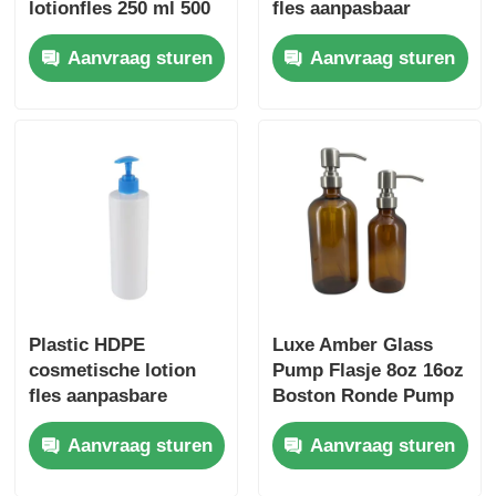
lotionfles 250 ml 500
fles aanpasbaar
ml cosmetische
transparante lotion
Aanvraag sturen
Aanvraag sturen
verpakkingscontainers
fles met gouden
pompkoppen
Plastic HDPE
Luxe Amber Glass
cosmetische lotion
Pump Flasje 8oz 16oz
fles aanpasbare
Boston Ronde Pump
cosmetische
Flasjes
Aanvraag sturen
Aanvraag sturen
verpakkingsflessen