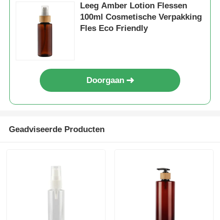
Leeg Amber Lotion Flessen
100ml Cosmetische Verpakking
De Pomp van de stroopautomaat
Fles Eco Friendly
Fijne Mistspuitbus
Doorgaan
neusspuitbus
trekkerspuitbus
Geadviseerde Producten