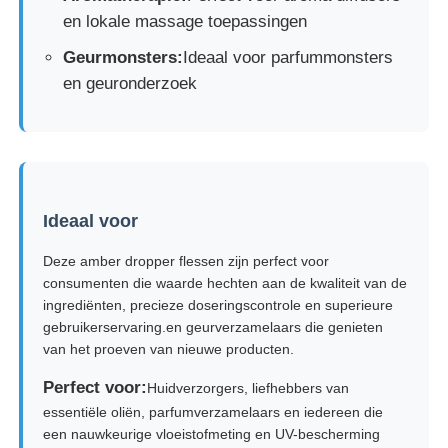
en lokale massage toepassingen
De Pomp van de stroopautomaat
Geurmonsters:
Ideaal voor parfummonsters
en geuronderzoek
Fijne Mistspuitbus
neusspuitbus
Ideaal voor
trekkerspuitbus
Deze amber dropper flessen zijn perfect voor
consumenten die waarde hechten aan de kwaliteit van de
ingrediënten, precieze doseringscontrole en superieure
gebruikerservaring.en geurverzamelaars die genieten
van het proeven van nieuwe producten.
Perfect voor:
Huidverzorgers, liefhebbers van
essentiële oliën, parfumverzamelaars en iedereen die
een nauwkeurige vloeistofmeting en UV-bescherming