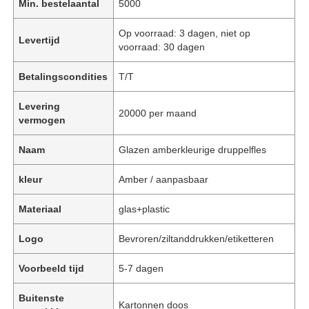
Min. bestelaantal
5000
Op voorraad: 3 dagen, niet op
Levertijd
voorraad: 30 dagen
Betalingscondities
T/T
Levering
20000 per maand
vermogen
Naam
Glazen amberkleurige druppelfles
kleur
Amber / aanpasbaar
Materiaal
glas+plastic
Logo
Bevroren/ziltanddrukken/etiketteren
Voorbeeld tijd
5-7 dagen
Buitenste
Kartonnen doos