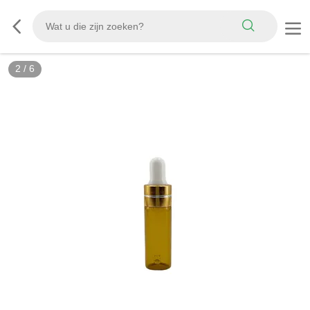
2
/
6