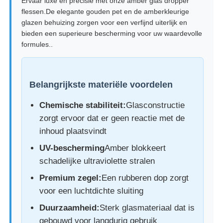
Ervaar luxe en precisie met onze amber glas dropper
flessen.De elegante gouden pet en de amberkleurige
glazen behuizing zorgen voor een verfijnd uiterlijk en
bieden een superieure bescherming voor uw waardevolle
formules..
Belangrijkste materiële voordelen
Chemische stabiliteit:
Glasconstructie
zorgt ervoor dat er geen reactie met de
inhoud plaatsvindt
UV-bescherming
Amber blokkeert
Thuis
schadelijke ultraviolette stralen
Premium zegel:
Een rubberen dop zorgt
Producten
voor een luchtdichte sluiting
Duurzaamheid:
Sterk glasmateriaal dat is
Over ons
gebouwd voor langdurig gebruik