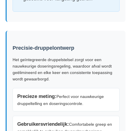
Fabrieksreis
Kwaliteitscontrole
Precisie-druppelontwerp
Contacteer ons
Het geïntegreerde druppelstelsel zorgt voor een
nauwkeurige doseringsregeling, waardoor afval wordt
Vraag een offerte aan
geëlimineerd en elke keer een consistente toepassing
wordt gewaarborgd.
Cosmetische sprayfles
Precieze meting:
Perfect voor nauwkeurige
druppeltelling en doseringscontrole.
cosmetische lotionfles
Gebruikersvriendelijk:
Comfortabele greep en
Cosmetische dropperfles