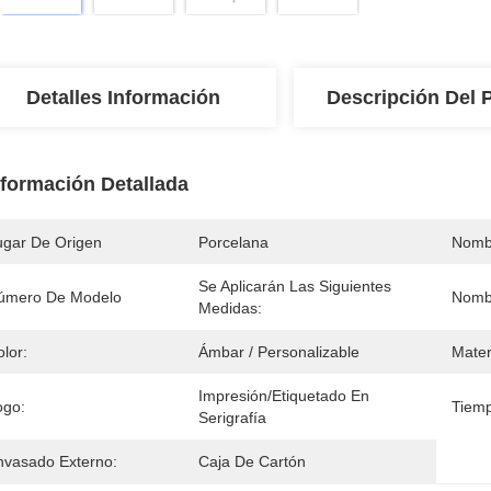
Detalles Información
Descripción Del 
nformación Detallada
ugar De Origen
Porcelana
Nomb
Se Aplicarán Las Siguientes 
úmero De Modelo
Nomb
Medidas:
lor:
Ámbar / Personalizable
Mater
Impresión/etiquetado En 
ogo:
Tiemp
Serigrafía
nvasado Externo:
Caja De Cartón