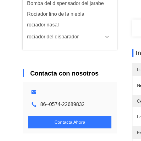
Bomba del dispensador del jarabe
Rociador fino de la niebla
rociador nasal
rociador del disparador
I
L
Contacta con nosotros
N
Co
86--0574-22689832
L
Contacta Ahora
E