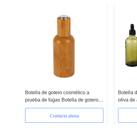
de
Botella de gotero cosmético a
Botella d
 de
prueba de fugas Botella de gotero
oliva de
de aceite esencial de bambú
Botellas
10ml 15
Contacta ahora