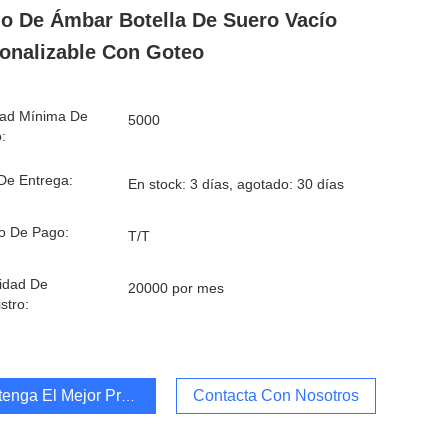
io De Ámbar Botella De Suero Vacío
onalizable Con Goteo
dad Mínima De
5000
:
De Entrega:
En stock: 3 días, agotado: 30 días
o De Pago:
T/T
idad De
20000 por mes
stro:
enga El Mejor Precio
Contacta Con Nosotros