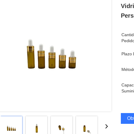
Vidr
Pers
Canti
Pedido
Plazo 
Métod
Capac
Sumini
Obt