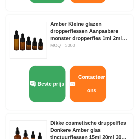
Amber Kleine glazen
dropperflessen Aanpasbare
monster dropperfles 1ml 2ml
3ml 4ml 5ml
MOQ：3000
Contacteer
Beste prijs
ons
Dikke cosmetische druppelfles
Donkere Amber glas
tinctuurflessen 15ml 20ml 30ml