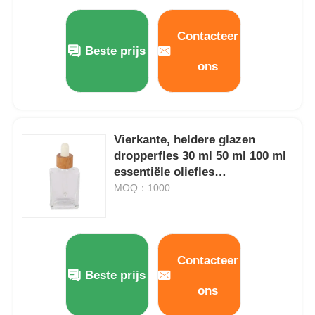
De Pomp van de stroopautomaat
Contacteer
Beste prijs
ons
Fijne Mistspuitbus
neusspuitbus
Vierkante, heldere glazen
dropperfles 30 ml 50 ml 100 ml
trekkerspuitbus
essentiële oliefles
milieuvriendelijk
MOQ：1000
Contacteer
Beste prijs
ons