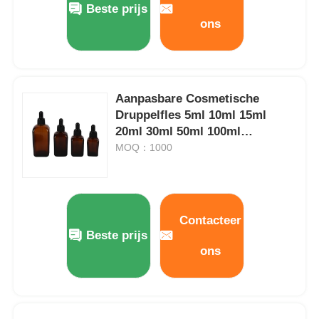
Beste prijs
ons
Fabrieksreis
Kwaliteitscontrole
Aanpasbare Cosmetische
Druppelfles 5ml 10ml 15ml
20ml 30ml 50ml 100ml
Contacteer ons
Vierkante Glazen
MOQ：1000
Druppelflessen
Vraag een offerte aan
Contacteer
Cosmetische sprayfles
Beste prijs
ons
cosmetische lotionfles
Cosmetische dropperfles