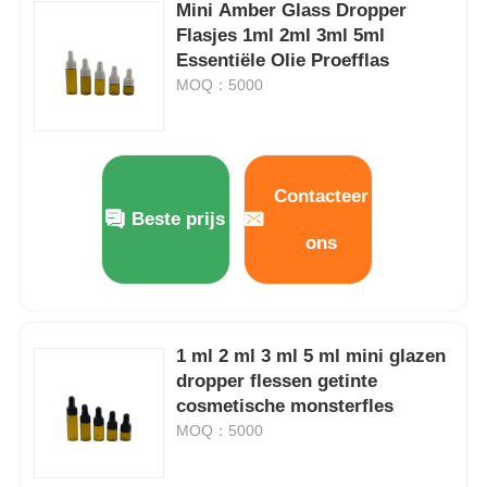
Mini Amber Glass Dropper
Flasjes 1ml 2ml 3ml 5ml
Kosmetische Rolfles
Essentiële Olie Proefflas
MOQ：5000
Cosmetische crèmepot
plastic dop
Contacteer
Beste prijs
ons
Cosmetische drupper
De Pomp van de schroeflotion
1 ml 2 ml 3 ml 5 ml mini glazen
dropper flessen getinte
Links-rechts vergrendelingspomp
cosmetische monsterfles
MOQ：5000
Clip Lock Lotion Pump