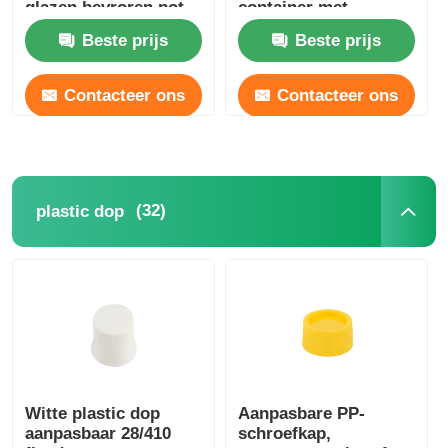
glazen bevroren pot
container met
bamboe deksel
Beste prijs
Beste prijs
Contacteer ons
Contacteer ons
(32)
plastic dop
Witte plastic dop
Aanpasbare PP-
aanpasbaar 28/410
schroefkap,