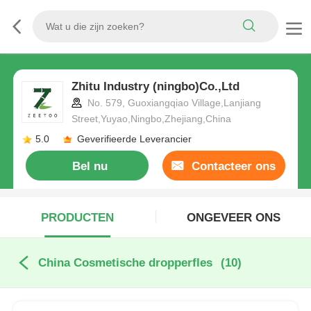
Zhitu Industry (ningbo)Co.,Ltd
No. 579, Guoxiangqiao Village,Lanjiang
Street,Yuyao,Ningbo,Zhejiang,China
5.0
Geverifieerde Leverancier
Bel nu
Contacteer ons
PRODUCTEN
ONGEVEER ONS
China Cosmetische dropperfles
(10)