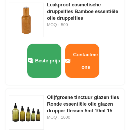
Leakproof cosmetische
druppelfles Bamboe essentiële
olie druppelfles
MOQ：500
Contacteer
Beste prijs
ons
Olijfgroene tinctuur glazen fles
Ronde essentiële olie glazen
dropper flessen 5ml 10ml 15ml
20ml 30ml
MOQ：1000