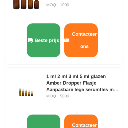
50ml 100ml
MOQ：1000
Contacteer
Beste prijs
ons
1 ml 2 ml 3 ml 5 ml glazen
Amber Dropper Flasje
Aanpasbare lege serumfles met
Thuis
dropper
MOQ：5000
Producten
Contacteer
Over ons