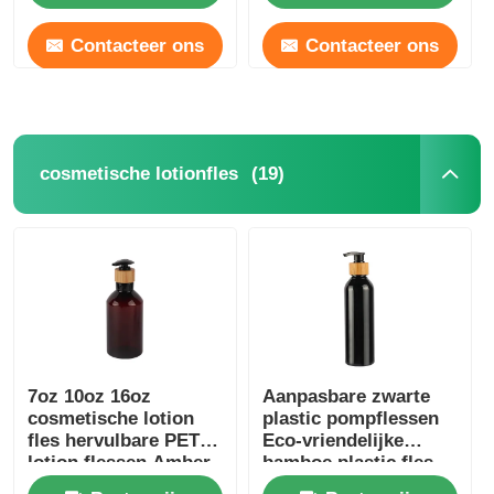
Contacteer ons
Contacteer ons
(19)
cosmetische lotionfles
7oz 10oz 16oz
Aanpasbare zwarte
cosmetische lotion
plastic pompflessen
fles hervulbare PET
Eco-vriendelijke
lotion flessen Amber
bamboe plastic fles
180ml 200ml 250ml