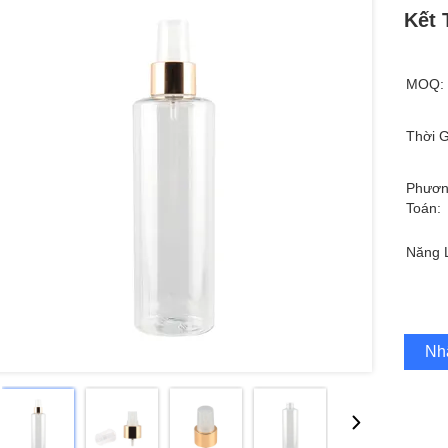
Kết 
MOQ:
Thời G
Phươn
Toán:
Năng 
Nh