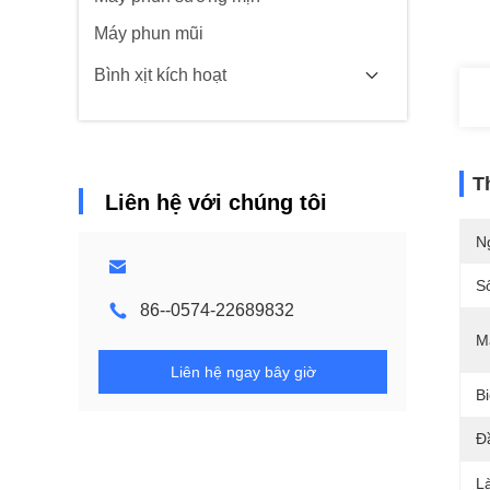
Máy phun mũi
Bình xịt kích hoạt
T
Liên hệ với chúng tôi
N
S
86--0574-22689832
M
Liên hệ ngay bây giờ
B
Đ
L