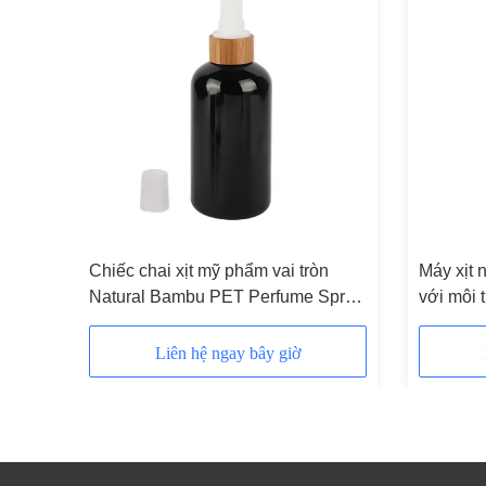
Thùng
Chiếc chai xịt mỹ phẩm vai tròn
Máy xịt 
 xịt
Natural Bambu PET Perfume Spray
với môi 
ựa và
Bottle Black
150ml ch
Liên hệ ngay bây giờ