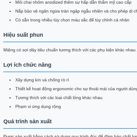
Môi chai nhôm anodized thêm sự hấp dẫn thẩm mỹ cao cấp
Nắp bảo vệ ngăn ngừa tràn ngập ngẫu nhiên và cho phép di c
Có sẵn trong nhiều tùy chọn màu sắc để tùy chỉnh cá nhân
Hiệu suất phun
Miệng có sợi dây tiêu chuẩn tương thích với các phụ kiện khác nhau.
Lợi ích chức năng
Xây dựng kín và chống rò rỉ
Thiết kế hoạt động ergonomic cho sự thoải mái của người dùn
Tương thích với các loại chất lỏng khác nhau
Phạm vi ứng dụng rộng
Quá trình sản xuất
Được sản xuất bằng cách sử dụng quy trình đúc để đảm bảo chất lư