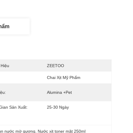
Phẩm
 Hiệu
ZEETOO
Chai Xịt Mỹ Phẩm
iệu:
Alumina +Pet
Gian Sản Xuất:
25-30 Ngày
hun nước mờ gương
, 
Nước xịt toner mặt 250ml