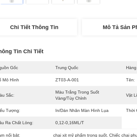
Chi Tiết Thông Tin
Mô Tả Sản 
hông Tin Chi Tiết
guồn Gốc
Trung Quốc
Hàng
ố Mô Hình
ZT03-A-001
Tên:
Màu Trắng Trong Suốt 
àu Sắc:
Vật L
Vàng/tùy Chỉnh
iểu Tượng:
In/dán Nhãn Màn Hình Lụa
Thời 
ầu Ra Chất Lỏng:
0,12-0,16ML/T
àm nổi bật:
chai xịt mỹ phẩm trong suốt
, 
Chiếc chai p