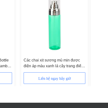
ottle
Các chai xịt sương mù mịn được
+ + + + +
Bamboo
điện áp màu xanh lá cây trang điểm
+ + + + +
thiết lập bình xịt có thể lấp đầy lại
+ + + + +
+ + + + +
Liên hệ ngay bây giờ
+ + + + +
+ + + + +
+ + + + +
+ + + + +
+ + + + +