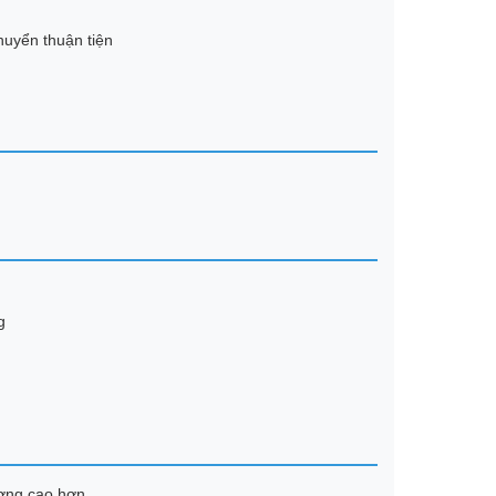
huyển thuận tiện
g
ợng cao hơn.