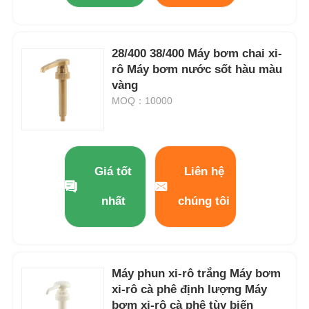
28/400 38/400 Máy bơm chai xi-
rô Máy bơm nước sốt hàu màu
vàng
MOQ：10000
Giá tốt
Liên hệ
nhất
chúng tôi
Máy phun xi-rô trắng Máy bơm
xi-rô cà phê định lượng Máy
bơm xi-rô cà phê tùy biến