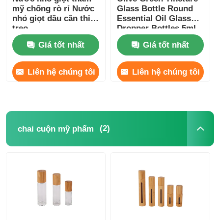
mỹ chống rò rỉ Nước
Glass Bottle Round
nhỏ giọt dầu cần thiết
Essential Oil Glass
treo
Dropper Bottles 5ml
10ml 15ml 20ml 30ml
Giá tốt nhất
Giá tốt nhất
Liên hệ chúng tôi
Liên hệ chúng tôi
(2)
chai cuộn mỹ phẩm