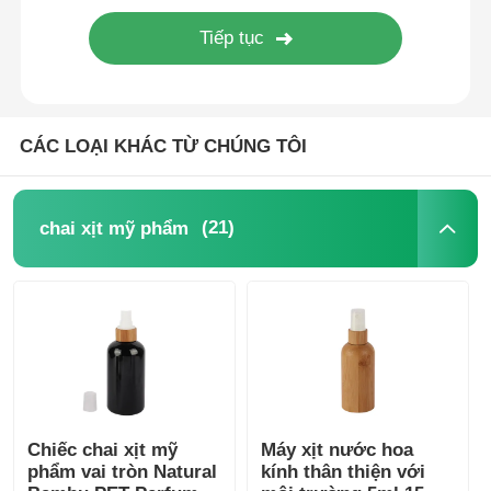
chai cuộn mỹ phẩm
Jar Cosmetic Cream
CÁC LOẠI KHÁC TỪ CHÚNG TÔI
Nắp nhựa
(21)
chai xịt mỹ phẩm
Máy nhỏ giọt mỹ phẩm
bơm kem dưỡng da vít
Máy bơm khóa trái phải
Chiếc chai xịt mỹ
Máy xịt nước hoa
phẩm vai tròn Natural
kính thân thiện với
Clip Lock Lotion Pump