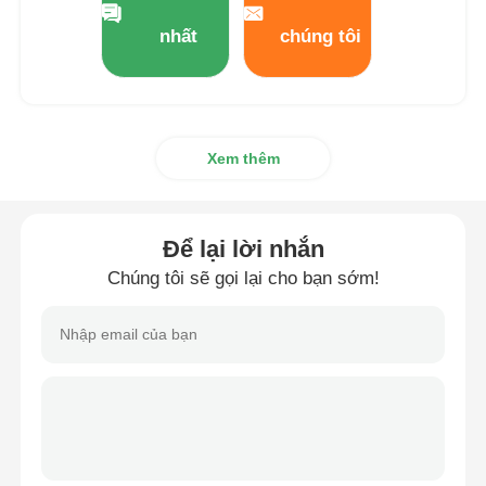
nhất
chúng tôi
Tham quan nhà máy
Kiểm soát chất lượng
Xem thêm
Liên hệ chúng tôi
Để lại lời nhắn
Yêu cầu báo giá
Chúng tôi sẽ gọi lại cho bạn sớm!
chai xịt mỹ phẩm
chai kem mỹ phẩm
chai nhỏ giọt mỹ phẩm