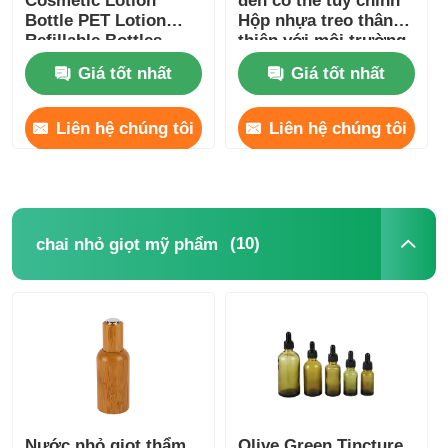
Cosmetic Lotion
đen có thể tùy chỉnh
Bottle PET Lotion
Hộp nhựa treo thân
Refillable Bottles
thiện với môi trường
Amber 7oz 10oz 16oz
180ml 200ml 250ml
Giá tốt nhất
Giá tốt nhất
Cosmetic Lotion
300ml
Bottle
Liên hệ chúng tôi
Liên hệ chúng tôi
(10)
chai nhỏ giọt mỹ phẩm
Nước nhỏ giọt thẩm
Olive Green Tincture