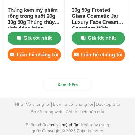
Thùng kem mỹ phẩm
30g 50g Frosted
rỗng trong suốt 20g
Glass Cosmetic Jar
30g 50g Thùng thủy
Luxury Face Cream
tinh đóng băng
Container With
Bamboo Lids (Cây
Giá tốt nhất
Giá tốt nhất
chứa kem mặt sang
trọng với nắp treo)
Liên hệ chúng tôi
Liên hệ chúng tôi
Xem thêm
Nhà
Về chúng tôi
Liên hệ với chúng tôi
Desktop Site
Sơ đồ trang web
Chính sách bảo mật
Phẩm chất
chai xịt mỹ phẩm
Nhà máy trung
quốc.Copyright © 2026 Zhitu Industry