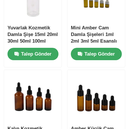
Yuvarlak Kozmetik
Mini Amber Cam
Damla Şişe 15ml 20ml
Damla Şişeleri 1ml
30ml 50ml 100ml
2ml 3ml 5ml Esanslı
Bambu Cam Damla
Yağ Örneği Şişesi
Talep Gönder
Talep Gönder
Şişe
Kalın Kozmetik
Amber Küçük Cam