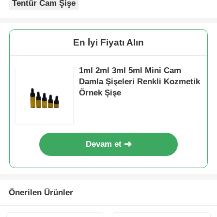
Tentür Cam Şişe
Şurup Dispenser Pompası
En İyi Fiyatı Alın
İnce Sis Püskürtücü
1ml 2ml 3ml 5ml Mini Cam
Damla Şişeleri Renkli Kozmetik
Burun püskürtücü
Örnek Şişe
tetikli püskürtücü
Devam et
Önerilen Ürünler