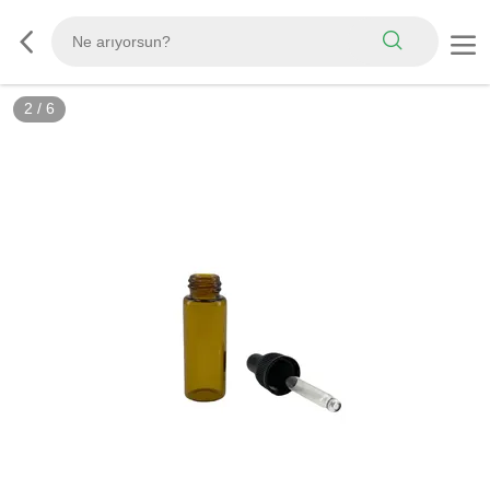
2
/
6