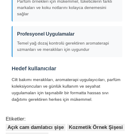
Parfüm örnekleri için mükemmel, tüketicilerin farklı
markaları ve koku notlarını kolayca denemesini
sağlar
Kozmetik rulo şişesi
Profesyonel Uygulamalar
Kozmetik krem ​​kavanoz
Temel yağ dozaj kontrolü gerektiren aromaterapi
uzmanları ve meraklıları için uygundur
plastik kapak
Hedef kullanıcılar
Kozmetik damlatıcı
Cilt bakımı meraklıları, aromaterapi uygulayıcıları, parfüm
koleksiyoncuları ve günlük kullanım ve seyahat
vidalı Losyon Pompası
uygulamaları için taşınabilir bir formatta hassas sıvı
dağıtımı gerektiren herkes için mükemmel.
Sol Sağ Kilitli Pompa
Etiketler:
Açık cam damlatıcı şişe
Kozmetik Örnek Şişesi
Clip Lock Losyon Pompası