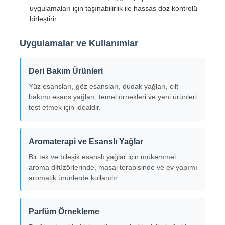
uygulamaları için taşınabilirlik ile hassas doz kontrolü
birleştirir
Fabrika turu
Uygulamalar ve Kullanımlar
Kalite kontrol
Deri Bakım Ürünleri
Yüz esansları, göz esansları, dudak yağları, cilt
Bize ulaşın
bakımı esans yağları, temel örnekleri ve yeni ürünleri
test etmek için idealdir.
Teklif isteği
Aromaterapi ve Esanslı Yağlar
Kozmetik sprey şişesi
Bir tek ve bileşik esanslı yağlar için mükemmel
aroma difüzörlerinde, masaj terapisinde ve ev yapımı
aromatik ürünlerde kullanılır
kozmetik losyon şişesi
Parfüm Örnekleme
Kozmetik Damlalık Şişe