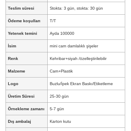
Teslim süresi
Stokta: 3 gün, stokta: 30 gün
Ödeme koşulları
T/T
Yetenek temini
Ayda 100000
İsim
mini cam damlalıklı şişeler
Renk
Kehribar+siyah /özelleştirilebilir
Malzeme
Cam+Plastik
Logo
Buzlu/İpek Ekran Baskı/Etiketleme
Üretim Süresi
25-30 gün
Örnekleme zamanı
5-7 gün
Dış ambalaj
Karton kutu