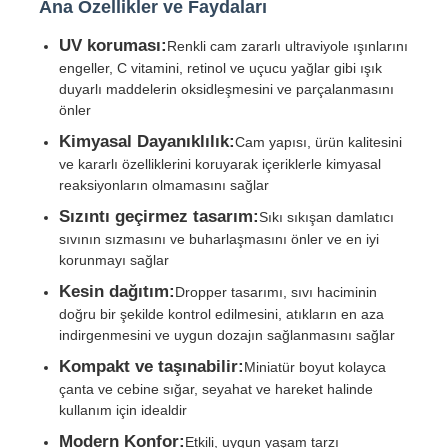
Ana Özellikler ve Faydaları
UV koruması:
Renkli cam zararlı ultraviyole ışınlarını
engeller, C vitamini, retinol ve uçucu yağlar gibi ışık
duyarlı maddelerin oksidleşmesini ve parçalanmasını
önler
Kimyasal Dayanıklılık:
Cam yapısı, ürün kalitesini
ve kararlı özelliklerini koruyarak içeriklerle kimyasal
reaksiyonların olmamasını sağlar
Sızıntı geçirmez tasarım:
Sıkı sıkışan damlatıcı
sıvının sızmasını ve buharlaşmasını önler ve en iyi
korunmayı sağlar
Kesin dağıtım:
Dropper tasarımı, sıvı haciminin
doğru bir şekilde kontrol edilmesini, atıkların en aza
Ana sayfa
indirgenmesini ve uygun dozajın sağlanmasını sağlar
Kompakt ve taşınabilir:
Miniatür boyut kolayca
Ürünler
çanta ve cebine sığar, seyahat ve hareket halinde
kullanım için idealdir
Modern Konfor:
Hakkımızda
Etkili, uygun yaşam tarzı