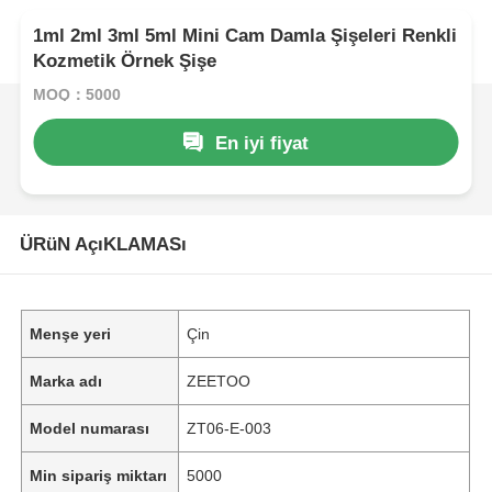
1ml 2ml 3ml 5ml Mini Cam Damla Şişeleri Renkli
Kozmetik Örnek Şişe
MOQ：5000
En iyi fiyat
ÜRüN AçıKLAMASı
Menşe yeri
Çin
Marka adı
ZEETOO
Model numarası
ZT06-E-003
Min sipariş miktarı
5000