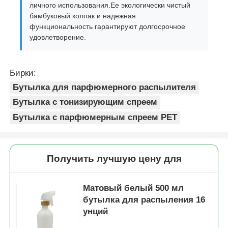
личного использования.Ее экологически чистый
бамбуковый колпак и надежная
Насос распределителя сиропа
функциональность гарантируют долгосрочное
удовлетворение.
Точный спрейер тумана
Бирки:
Бутылка для парфюмерного распылителя
носовой спрейер
Бутылка с тонизирующим спреем
Бутылка с парфюмерным спреем PET
спрейер пуска
Получить лучшую цену для
Матовый белый 500 мл
бутылка для распыления 16
унций