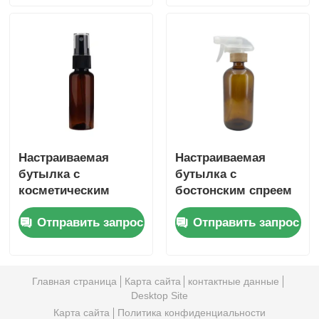
спреем 100 мл с
стеклянные
пластиковой и
бутылки с
бамбуковой
парфюмерией
крышкой
Настраиваемая
Настраиваемая
бутылка с
бутылка с
косметическим
бостонским спреем
спреем 60 мл 2
Амберная 500 мл
Отправить запрос
Отправить запрос
унции бутылка с
бутылка с
янтарным
бамбуковой
пластиковым
крышкой
спреем
Главная страница
Карта сайта
контактные данные
Desktop Site
Карта сайта
Политика конфиденциальности