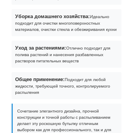
Косметическая бутылка ролика
Уборка домашнего хозяйства:
Идеально
подходит для очистки многоповерхностных
материалов, очистки стекла и обезжиривания кухни
Косметическая кремовая банка
Уход за растениями:
Отлично подходит для
Пластическая крышка
полива растений и нанесения разбавленных
растворов питательных веществ
Косметическая капельница
Общее применение:
Подходит для любой
жидкости, требующей точного, контролируемого
Насос лосьона винта
распыления
Насос левого и правого блокировки
Сочетание элегантного дизайна, прочной
конструкции и точной работы с распыливанием
делает эту роскошную бутылку отличным
Насос лосьона с застежкой
выбором как для профессионального, так и для