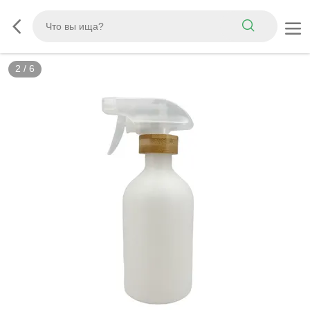
2
/
6