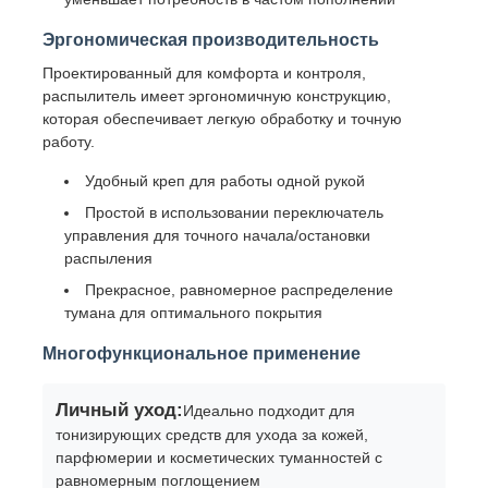
Эргономическая производительность
Наша фабрика
Проектированный для комфорта и контроля,
распылитель имеет эргономичную конструкцию,
которая обеспечивает легкую обработку и точную
контроль качества
работу.
Удобный креп для работы одной рукой
контактные данные
Простой в использовании переключатель
управления для точного начала/остановки
распыления
Отправить запрос
Прекрасное, равномерное распределение
тумана для оптимального покрытия
Бутылка с косметическим спреем
Многофункциональное применение
бутылка косметического лосьона
Личный уход:
Идеально подходит для
тонизирующих средств для ухода за кожей,
парфюмерии и косметических туманностей с
Косметическая бутылка капельницы
равномерным поглощением