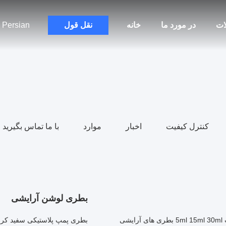
ات
در مورد ما
خانه
نقل قول
Persian
کنترل کیفیت
اخبار
موارد
با ما تماس بگیرید
بطری لوشن آرایشی
بطری های اسپری عطر شیشه ای سازگار با محیط زیست 5ml 15ml 30ml بطری های آرایشی
بطری پمپ پلاستیکی سفید کرم