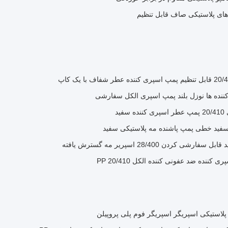
ید
ردن 28/400 اسپریر مه گسترش یافته
نده ضد عفونی کننده الکل PP 20/410