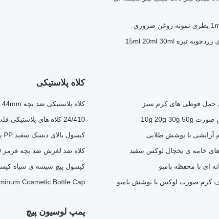
بطری قطره دار زیبایی ضخیم بطری های تینکتور شیشه ای زردچوبه تیره 15ml 20ml 30ml
کلاه پلاستیکی
 حمل قوطی های کرم سبز
کلاه پلاستیکی ضد بچه 24mm 28mm 30mm 38mm 44mm کلاه CRC با خطوط سفید
10g 20g 3
24/410 کلاه های پلاستیکی فلپ تاپ کلاه بطری لوشن خطی آبی مات
کپسول بالای دیسک سفید PP پلاستیکی 24/410 برای بسته بندی آرایشی
های خامه ی یخچال لوکس سفید
کلاه ضد لغزش ضد بچه قرمز 28/410 فشار و چرخش
 ای با محفظه بامبو
کپسول پیچ شیشه ی سیاه کپسول پیچ بطری پلا
 Aluminum Cosmetic Bottle Cap
پمپ لوسیون پیچ