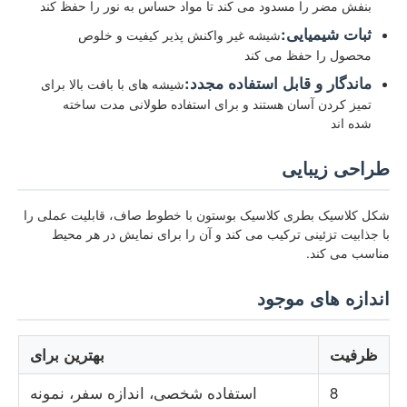
بنفش مضر را مسدود می کند تا مواد حساس به نور را حفظ کند
ثبات شیمیایی:
شیشه غیر واکنش پذیر کیفیت و خلوص
کارخانه تور
محصول را حفظ می کند
ماندگار و قابل استفاده مجدد:
شیشه های با بافت بالا برای
تمیز کردن آسان هستند و برای استفاده طولانی مدت ساخته
کنترل کیفیت
شده اند
طراحی زیبایی
تماس با ما
شکل کلاسیک بطری کلاسیک بوستون با خطوط صاف، قابلیت عملی را
درخواست نقل قول
با جذابیت تزئینی ترکیب می کند و آن را برای نمایش در هر محیط
مناسب می کند.
بطری اسپری لوازم آرایشی و بهداشتی
اندازه های موجود
بطری لوشن آرایشی
ظرفیت
بهترین برای
8
استفاده شخصی، اندازه سفر، نمونه
بطری قطره چکان لوازم آرایشی و بهداشتی