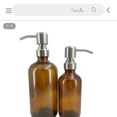
2
/
6