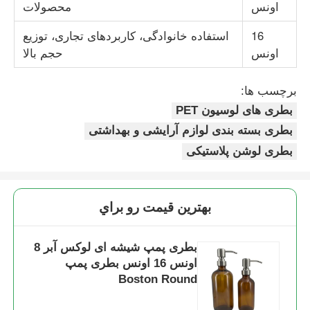
اونس
محصولات
16
استفاده خانوادگی، کاربردهای تجاری، توزیع
بطری رولر آرایشی
اونس
حجم بالا
شیشه کرم زیبایی
برچسب ها:
بطری های لوسیون PET
کلاه پلاستیکی
بطری بسته بندی لوازم آرایشی و بهداشتی
بطری لوشن پلاستیکی
قطره کش لوازم آرایشی
بهترين قيمت رو براي
پمپ لوسیون پیچ
بطری پمپ شیشه ای لوکس آبر 8
پمپ قفل چپ راست
اونس 16 اونس بطری پمپ
Boston Round
پمپ لوشن کلپ لاک