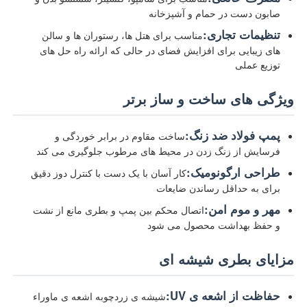
صابون دست در حمام و آشپزخانه
تنظیمات تجاری:
مناسب برای هتل ها، رستوران ها و سالن
های زیبایی برای افزایش فضای در حالی که ارائه راه حل های
توزیع عملی
ویژگی های ساخت و ساز برتر
پمپ فولاد ضد زنگ:
ساخت مقاوم در برابر خوردگی و
فرسایش از زنگ زدن در محیط های مرطوب جلوگیری می کند
طراحی ارگونومیک:
کار آسان با یک دست با کنترل دوز دقیق
برای به حداقل رساندن ضایعات
مهر و موم امن:
اتصال محکم بین پمپ و بطری مانع از نشت
خانه
و حفظ بهداشت محصول می شود
مزایای بطری شیشه ای
محصولات
حفاظت از اشعه ی UV:
شیشه ی زردچوبه اشعه ی ماوراء
دربارهی ما