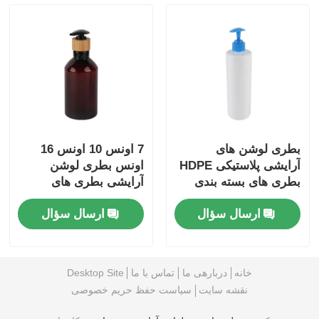
بطری لوشن های
7 اونس 10 اونس 16
آرایشی پلاستیکی HDPE
اونس بطری لوشن
بطری های بسته بندی
آرایشی بطری های
آرایشی سفارشی
لوشن PET قابل پر کردن
ارسال سؤال
ارسال سؤال
دوباره
خانه
دربارهی ما
تماس با ما
Desktop Site
نقشه سایت
سیاست حفظ حریم خصوصی