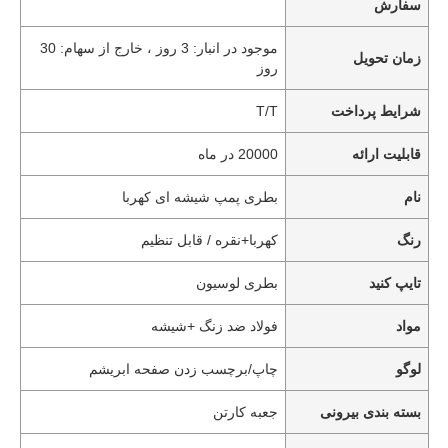
سفارش
موجود در انبار: 3 روز ، خارج از سهام: 30
زمان تحویل
روز
شرایط پرداخت
T/T
قابلیت ارائه
20000 در ماه
نام
بطری پمپ شیشه ای کهربا
رنگ
کهربا+نقره / قابل تنظیم
تایپ کنید
بطری لوسیون
مواد
فولاد ضد زنگ +شیشه
لوگو
چاپ/برچسب زدن صفحه ابریشم
بسته بندی بیرونی
جعبه کارتن