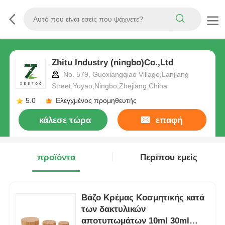
Zhitu Industry (ningbo)Co.,Ltd
No. 579, Guoxiangqiao Village,Lanjiang
Street,Yuyao,Ningbo,Zhejiang,China
5.0
Ελεγχμένος προμηθευτής
κάλεσε τώρα
επαφή
προϊόντα
Περίπου εμείς
Βάζο Κρέμας Κοσμητικής κατά
των δακτυλικών
αποτυπωμάτων 10ml 30ml