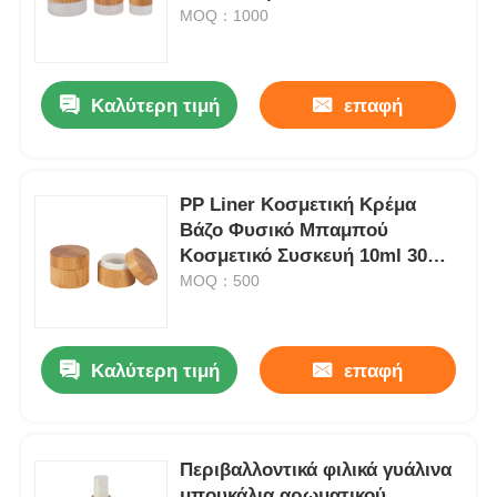
50ml 100ml 150ml 200ml 250ml
MOQ：1000
Βάζο Κρέμας Παγωμένου
Γυαλιού
Καλύτερη τιμή
επαφή
PP Liner Κοσμετική Κρέμα
Βάζο Φυσικό Μπαμπού
Κοσμετικό Συσκευή 10ml 30ml
50ml 100ml 150ml 200ml 250ml
MOQ：500
Καλύτερη τιμή
επαφή
Περιβαλλοντικά φιλικά γυάλινα
μπουκάλια αρωματικού