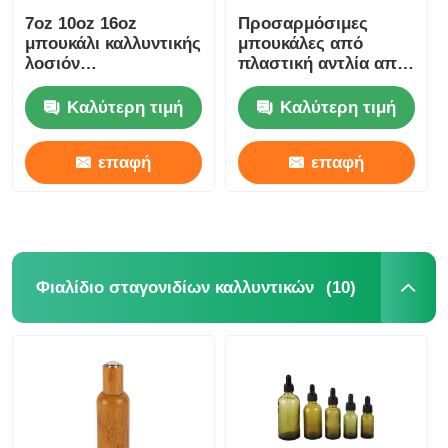
7oz 10oz 16oz
Προσαρμόσιμες
μπουκάλι καλλυντικής
μπουκάλες από
λοσιόν
πλαστική αντλία από
επαναγεμιστέα
μαύρη χρώση,
μπουκάλια λοσιόν
φιλικές προς το
Καλύτερη τιμή
Καλύτερη τιμή
PET κεχριμπάρι
περιβάλλον,
μπουκάλι από
επαφή
επαφή
πλαστική χρώση από
μπαμπού, 180 ml 200
ml 250 ml 300 ml
(10)
Φιαλίδιο σταγονιδίων καλλυντικών