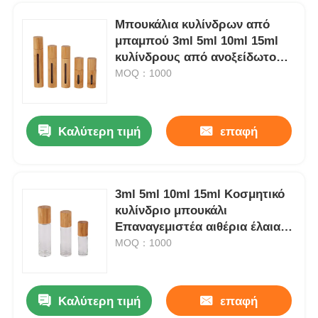
Μπουκάλια κυλίνδρων από
μπαμπού 3ml 5ml 10ml 15ml
κυλίνδρους από ανοξείδωτο
χάλυβα
MOQ：1000
Καλύτερη τιμή
επαφή
3ml 5ml 10ml 15ml Κοσμητικό
κυλίνδριο μπουκάλι
Αρχική Σελίδα
Επαναγεμιστέα αιθέρια έλαια
κυλίνδριο μπουκάλι
MOQ：1000
Προϊόντα
Ελαφριά μωβ 24/410 αντλία αφρού Προσαρμόσιμες καλλυντικές αντλίες λοσιόν
Καλύτερη τιμή
επαφή
Λευκή λαμπτήρα κλειδαριού λοσιόν αντλία μακρύς βρύσης αφαιρέτης μακιγιάζ αντλία προσαρμόσιμη
Σχετικά με εμάς