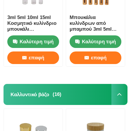
3ml 5ml 10ml 15ml
Μπουκάλια
Κοσμητικό κυλίνδριο
κυλίνδρων από
μπουκάλι
μπαμπού 3ml 5ml
Επαναγεμιστέα
10ml 15ml
αιθέρια έλαια
κυλίνδρους από
Καλύτερη τιμή
Καλύτερη τιμή
κυλίνδριο μπουκάλι
ανοξείδωτο χάλυβα
επαφή
επαφή
(16)
Καλλυντικό βάζο