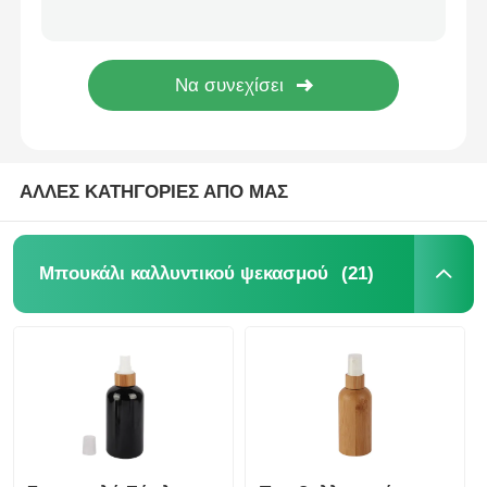
Πλαστικός δίσκος PP κάλυμμα 24/410 μπουκάλι Flip Top Cap λευκό για συσκευασία λοσιόν
Μαύρο 24/415 Disc Top Caps PP Press Top Caps Προσαρμόσιμα για συσκευασία λοσιόν
Ρολό μπουκάλι καλλυντικών
Γλυκός πλαστικός Flip Top Cap χρυσός κίτρινος Flip Top κλείσιμο για κρέμα
Καλλυντικό βάζο
ΑΛΛΕΣ ΚΑΤΗΓΟΡΙΕΣ ΑΠΟ ΜΑΣ
πλαστικό καπάκι
Κοσμητικό σταγονόμετρο
(21)
Μπουκάλι καλλυντικού ψεκασμού
Αντλία λοσιόν βιδών
Αριστερή δεξιά αντλία κλειδαριού
Αντλία λοσιόν κλειδαριού