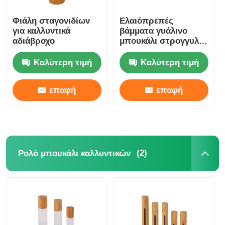
Φιάλη σταγονιδίων
Ελαιόπρεπές
για καλλυντικά
βάμματα γυάλινο
αδιάβροχο
μπουκάλι στρογγυλό
αιθέρια έλαια γυάλινα
μπουκάλια
Καλύτερη τιμή
Καλύτερη τιμή
σταγονίδια 5ml 10ml
15ml 20ml 30ml
επαφή
επαφή
(2)
Ρολό μπουκάλι καλλυντικών