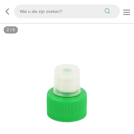
2
/
6