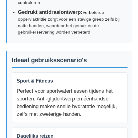
controleren
Gedrukt antidraaiontwerp:
Verbeterde
Fabrieksreis
oppervlaktrittie zorgt voor een stevige greep zelfs bij
natte handen, waardoor het gemak en de
gebruikerservaring worden verbeterd
Kwaliteitscontrole
Contacteer ons
Ideaal gebruiksscenario's
Vraag een offerte aan
Sport & Fitness
Perfect voor sportwaterflessen tijdens het
Cosmetische sprayfles
sporten. Anti-glijdontwerp en éénhandse
bediening maken snelle hydratatie mogelijk,
zelfs met zweterige handen.
cosmetische lotionfles
Cosmetische dropperfles
Dagelijks reizen