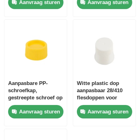
Aanvraag sturen
Aanvraag sturen
huidverzorgingsproducte
en cosmetica
Aanpasbare PP-
Witte plastic dop
schroefkap,
aanpasbaar 28/410
gestreepte schroef op
flesdoppen voor
de kap, geel voor
mondspoeling
Aanvraag sturen
Aanvraag sturen
huidverzorging
waslotion cosmetica