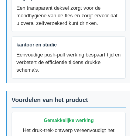
Een transparant deksel zorgt voor de
mondhygiëne van de fles en zorgt ervoor dat
Kosmetische Rolfles
u overal zelfverzekerd kunt drinken.
Cosmetische crèmepot
kantoor en studie
plastic dop
Eenvoudige push-pull werking bespaart tijd en
verbetert de efficiëntie tijdens drukke
schema's.
Cosmetische drupper
De Pomp van de schroeflotion
Voordelen van het product
Links-rechts vergrendelingspomp
Gemakkelijke werking
Het druk-trek-ontwerp vereenvoudigt het
Clip Lock Lotion Pump