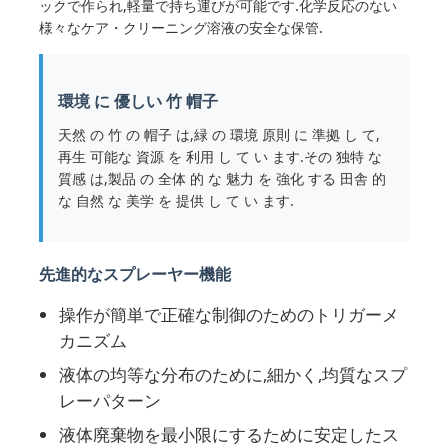
ックで作られ,軽量で持ち運びが可能です.化学反応のない
様々なケア・クリーニング溶液の安全な保管.
環境 に 優しい 竹 帽子
天然 の 竹 の 帽子 は,緑 の 環境 原則 に 準拠 し て,
再生 可能な 資源 を 利用 し て い ます.その 独特 な
質感 は,製品 の 全体 的 な 魅力 を 強化 する 田舎 的
な 自然 な 美学 を 提供 し て い ます.
先進的なスプレーヤー機能
操作が簡単で正確な制御のためのトリガーメ
ホーム
カニズム
液体の均等な分布のために,細かく,均質なスプ
製品
レーパターン
液体廃棄物を最小限にするために安定したス
企業情報