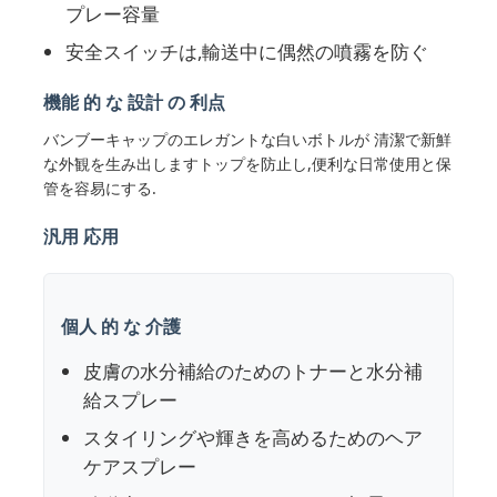
プレー容量
安全スイッチは,輸送中に偶然の噴霧を防ぐ
会社案内
機能 的 な 設計 の 利点
品質管理
バンブーキャップのエレガントな白いボトルが 清潔で新鮮
な外観を生み出しますトップを防止し,便利な日常使用と保
管を容易にする.
お問い合わせ
汎用 応用
見積依頼
個人 的 な 介護
コスメティックスプレーボトル
皮膚の水分補給のためのトナーと水分補
給スプレー
化粧液のボトル
スタイリングや輝きを高めるためのヘア
ケアスプレー
化粧品のドロッパーボトル