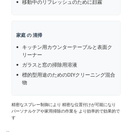
移動中のリフレッシュのために顔霧
化粧品のローラーのびん
化粧品クリームジャー
家庭 の 清掃
キッチン用カウンターテーブルと表面ク
プラスチックキャップ
リーナー
ガラスと窓の掃除用溶液
化粧品のドロッパー
標的型用途のためのDIYクリーニング混合
物
ねじローション ポンプ
精密なスプレー制御により 精密な位置付けが可能になり
左 右ロックポンプ
パーソナルケアや家用掃除の作業を より効率的で効果的で
す
クリップロックローションポンプ