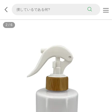
2
/
6