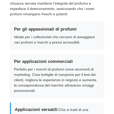
chiusura serrata mantiene l'integrità del profumo e
impedisce il deterioramento, assicurando che i vostri
Bottiglia cosmetica del rullo
profumi rimangano freschi e potenti.
Per gli appassionati di profumi
Barattolo di crema cosmetica
Ideale per i collezionisti che cercano di assaggiare
vari profumi e marchi a prezzi accessibili.
tappo di plastica
Per applicazioni commerciali
Bottine per prodotti cosmetici
Perfetto per i marchi di profumi come strumenti di
marketing. Crea bottiglie di campione per il test dei
Pompa della lozione della vite
clienti, migliora le esperienze in negozio e aumenta
la consapevolezza del marchio attraverso omaggi
promozionali.
Pompa di blocco sinistra destra
Applicazioni versatili:
Che si tratti di una
Pompa di lozione a chiusura a clip