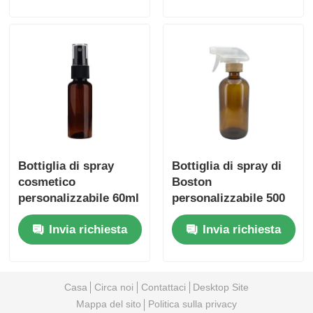
di plastica e bambù
Bottiglia di spray
Bottiglia di spray di
cosmetico
Boston
personalizzabile 60ml
personalizzabile 500
2oz Bottiglia di spray
ml di ambrato con
Invia richiesta
Invia richiesta
di plastica Amber
tappo di bambù
Casa
Circa noi
Contattaci
Desktop Site
Mappa del sito
Politica sulla privacy