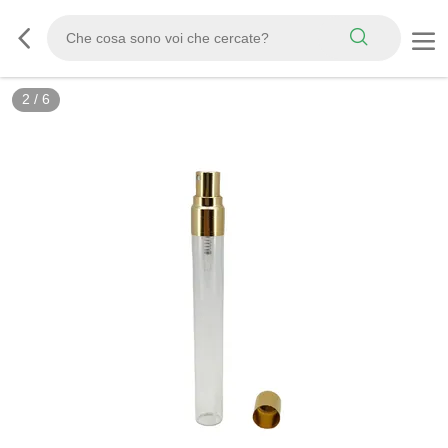
2
/
6