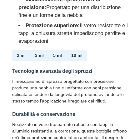
precisione:
Progettato per una distribuzione
fine e uniforme della nebbia
Fatory Tour
Protezione superiore:
Il vetro resistente e i
tappi a chiusura stretta impediscono perdite e
Controllo di qualità
evaporazioni
2 ml
3 ml
5 ml
10 ml
Contattaci
Tecnologia avanzata degli spruzzi
Richiedere un preventivo
Il meccanismo di spruzzo progettato con precisione
produce una nebbia fine e uniforme con ogni pressione
delicata.estendere la longevità del profumo evitando allo
Bottiglia cosmetica dello spruzzo
stesso tempo l'applicazione irregolare dei rifiuti.
Durabilità e conservazione
bottiglia di lozione cosmetica
Realizzate in vetro trasparente robusto con tappi in
alluminio resistenti alla corrosione, queste bottiglie offrono
Bottiglia per goccioline cosmetiche
un'ottima protezione contro fattori ambientali.Il design di