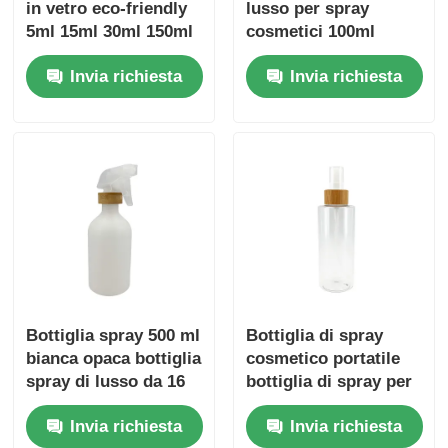
in vetro eco-friendly
lusso per spray
5ml 15ml 30ml 150ml
cosmetici 100ml
Bottiglie cosmetiche
200ml Bottiglie di
Invia richiesta
Invia richiesta
in bambù
spray di bambù con
spalle arrotondate
Bottiglia spray 500 ml
Bottiglia di spray
bianca opaca bottiglia
cosmetico portatile
spray di lusso da 16
bottiglia di spray per
once
profumi trasparente
Invia richiesta
Invia richiesta
100 ml con coperchio