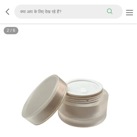
2
/
6