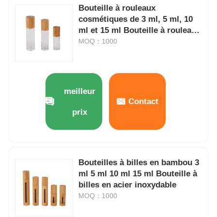
Bouteille à rouleaux
cosmétiques de 3 ml, 5 ml, 10
ml et 15 ml Bouteille à rouleaux
d' huiles essentielles
MOQ：1000
rechargeables
meilleur
Contact
prix
Bouteilles à billes en bambou 3
ml 5 ml 10 ml 15 ml Bouteille à
billes en acier inoxydable
MOQ：1000