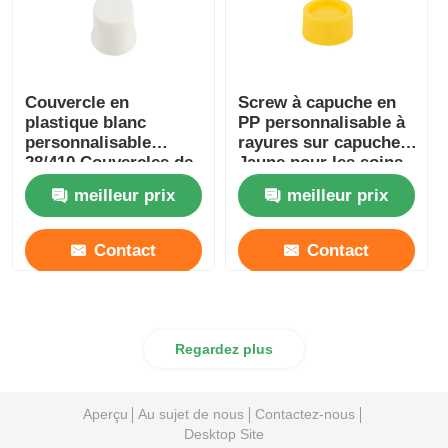
Couvercle en
Screw à capuche en
plastique blanc
PP personnalisable à
personnalisable
rayures sur capuche
28/410 Couvercles de
Jaune pour les soins
bouteille pour rince-
de la peau
meilleur prix
meilleur prix
bouche Lave-linge
Lotion cosmétique
Contact
Contact
Regardez plus
Aperçu
Au sujet de nous
Contactez-nous
Desktop Site