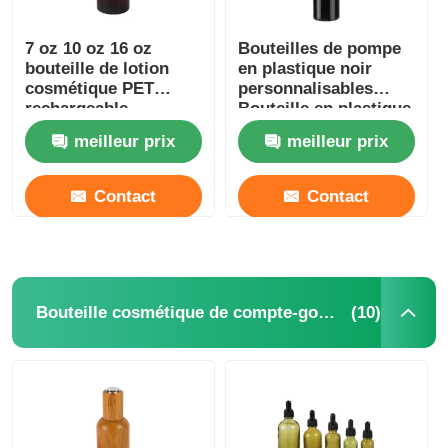
7 oz 10 oz 16 oz
Bouteilles de pompe
Visite d'usine
bouteille de lotion
en plastique noir
cosmétique PET
personnalisables
rechargeable
Bouteille en plastique
Contrôle de la qualité
bouteilles de lotion
en bambou
meilleur prix
meilleur prix
Amber
écologique 180ml
200ml 250ml 300ml
Contact
Contact
Contact
Demande de soumission
Bouteille de pulvérisation cosmétique
(10)
Bouteille cosmétique de compte-gouttes
bouteille de lotion cosmétique
Bouteille cosmétique de compte-gouttes