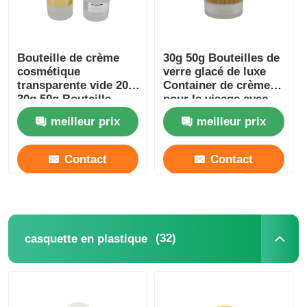
Pompe de distributeur de sirop
Bouteille de crème
30g 50g Bouteilles de
cosmétique
verre glacé de luxe
Pulvérisateur fin de brume
transparente vide 20g
Container de crème
30g 50g Bouteille
pour le visage avec
glacée en verre
couvercle en bambou
pulvérisateur nasal
meilleur prix
meilleur prix
Contact
Contact
pulvérisateur de déclencheur
(32)
casquette en plastique