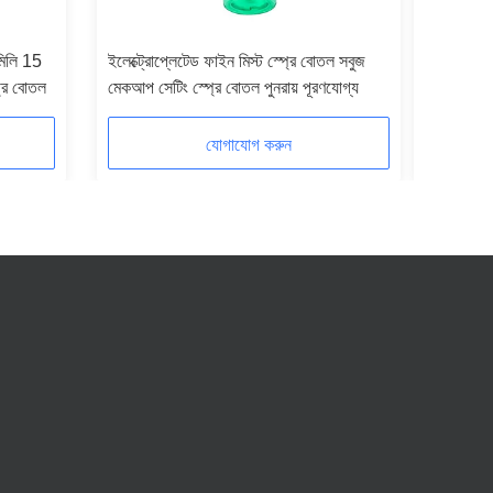
মিলি 15
ইলেক্ট্রোপ্লেটেড ফাইন মিস্ট স্প্রে বোতল সবুজ
স্বচ্ছ কসম
্রে বোতল
মেকআপ সেটিং স্প্রে বোতল পুনরায় পূরণযোগ্য
টোনার স্প্
যোগাযোগ করুন