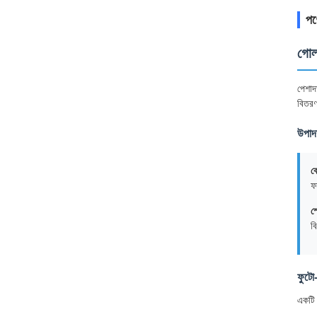
পণ্
গোল
পেশাদ
বিতর
উপাদা
ব
ফ
স
ব
ফুটো-
একটি 