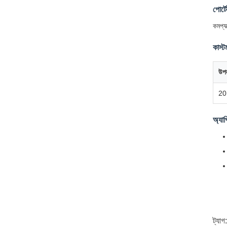
পোর্
কমপ্য
কাস্
উপল
20 
অ্যাপ
ট্যাগ