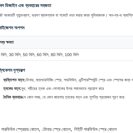
টেবল ডিজাইন এবং ব্যবহারের সহজতা
াক্ট আকারটি হ্যান্ডব্যাগ, ভ্রমণ ব্যাকপ্যাক বা পকেটে বহন করার জন্য সুবিধাজনক। অন-দ্য-গু অ্যাপ্ল
টমাইজেশন অপশন
ব্ধ ক্ষমতা
মিলি, 30 মিলি, 50 মিলি, 60 মিলি, 80 মিলি, 100 মিলি
্লিকেশন দৃশ্যকল্প
ব্যক্তিগত যত্ন:
টোনার, ময়েশ্চারাইজিং স্প্রে, পারফিউম, এন্টিপারস্পির্যান্ট স্প্রে এবং স্পেসের জন্য 
ত্বকের যত্ন:
মুখ, শরীরের ত্বক এবং পোশাকের উপর সমানভাবে প্রয়োগ করে
দৈনিক ব্যবহারঃ
যে কোন সময়, যে কোন জায়গায় ত্বকের যত্ন এবং সুগন্ধি প্রয়োজন পূরণ করে
:
পারফিউম স্প্রেয়ার বোতল
,
টোনার স্প্রে বোতল
,
পিইটি পারফিউম স্প্রে বোতল