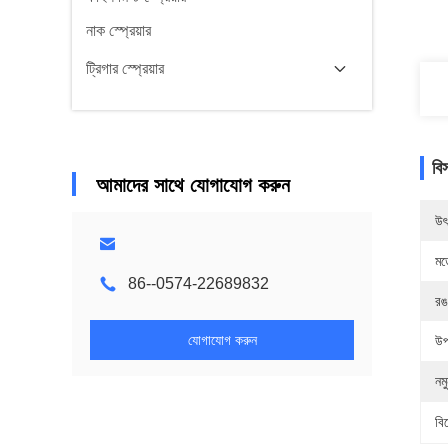
নাক স্প্রেয়ার
ট্রিগার স্প্রেয়ার
বি
আমাদের সাথে যোগাযোগ করুন
উৎ
মড
86--0574-22689832
রঙ
যোগাযোগ করুন
উপ
নম
বি