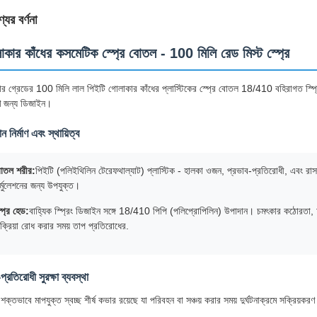
যের বর্ণনা
াকার কাঁধের কসমেটিক স্প্রে বোতল - 100 মিলি রেড মিস্ট স্প্রে
ার গ্রেডের 100 মিলি লাল পিইটি গোলাকার কাঁধের প্লাস্টিকের স্প্রে বোতল 18/410 বহিরাগত স্প্রিং সূক্
ণ জন্য ডিজাইন।
ন নির্মাণ এবং স্থায়িত্ব
োতল শরীর:
পিইটি (পলিইথিলিন টেরেফথাল্যাট) প্লাস্টিক - হালকা ওজন, প্রভাব-প্রতিরোধী, এবং রাসায
র্মুলেশনের জন্য উপযুক্ত।
্প্রে হেড:
বাহ্যিক স্প্রিং ডিজাইন সঙ্গে 18/410 পিপি (পলিপ্রোপিলিন) উপাদান। চমৎকার কঠোরতা, আ
িক্রিয়া রোধ করার সময় তাপ প্রতিরোধের.
প্রতিরোধী সুরক্ষা ব্যবস্থা
শক্তভাবে মাপযুক্ত স্বচ্ছ শীর্ষ কভার রয়েছে যা পরিবহন বা সঞ্চয় করার সময় দুর্ঘটনাক্রমে সক্রি