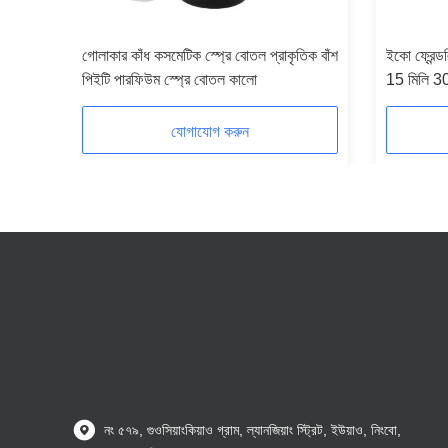
িলি
গোলাকার কাঁধ কসমেটিক স্প্রে বোতল প্রাকৃতিক বাঁশ
ইকো ফ্রেন্ড
জযোগ্য
পিইটি পারফিউম স্প্রে বোতল কালো
15 মিলি 30
বোতল
যোগাযোগ করুন
নং ৫৭৯, গুওসিয়াংকিয়াও গ্রাম, ল্যানজিয়াং স্ট্রিট, ইউয়াও, নিংবো,