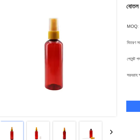
বোতল 
MOQ:
বিতরণ স
পেমেন্ট প
সরবরাহ ক