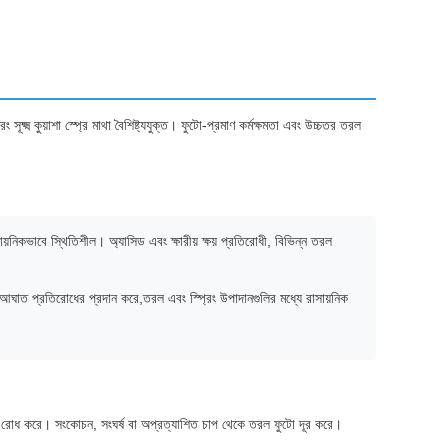
ষ্ম কুয়াশা স্প্রে মাথা বৈশিষ্ট্যযুক্ত। ফুটো-প্রমাণ কর্মক্ষমতা এবং উচ্চতর তরল
়নিকভাবে স্থিতিশীল। অ্যাসিড এবং ক্ষারীয় ক্ষয় প্রতিরোধী, বিভিন্ন তরল
ঘাত প্রতিরোধের প্রদান করে,তরল এবং স্প্রিং উপাদানগুলির মধ্যে রাসায়নিক
য়করণ রোধ করে। সংকোচন, সংঘর্ষ বা অপ্রত্যাশিত চাপ থেকে তরল ফুটো দূর করে।