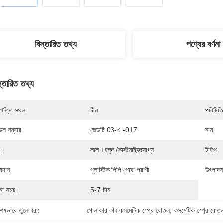
বিস্তারিত তথ্য
পণ্যের বর্ণনা
স্তারিত তথ্য
পত্তি স্থল
চীন
পরিচিতি
েল নম্বার
জেডটি 03-এ -017
নাম:
:
লাল +হলুদ /কাস্টমাইজযোগ্য
টাইপ:
াদান:
প্লাস্টিক পিপি পোষা প্রাণী
উৎপাদন
ুনা সময়:
5-7 দিন
শেষভাবে তুলে ধরা:
গোলাকার কাঁধ কসমেটিক স্প্রে বোতল
, 
কসমেটিক স্প্রে বোত