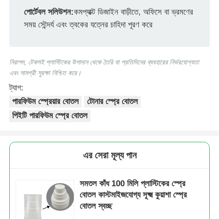
পোর্টেবল সলিউশন:
কমপ্যাক্ট ডিজাইন বাড়ীতে, অফিসে বা ভ্রমণের
সময় সৌন্দর্য এবং ত্বকের যত্নের চাহিদা পূরণ করে
কারখানা ভ্রমণ
মান নিয়ন্ত্রণ
নিরাপদ, টেকসই প্লাস্টিকের উপাদান থেকে তৈরি যা প্রতিদিনের ব্যবহারের নির্ভরযোগ্যতা
এবং সামগ্রী সুরক্ষা নিশ্চিত করে।
ট্যাগ:
আমাদের সাথে যোগাযোগ করুন
পারফিউম স্প্রেয়ার বোতল
টোনার স্প্রে বোতল
পিইটি পারফিউম স্প্রে বোতল
উদ্ধৃতির জন্য আবেদন
কসমেটিক স্প্রে বোতল
এর সেরা মূল্য পান
কসমেটিক লশনের বোতল
সমতল কাঁধ 100 মিলি প্লাস্টিকের স্প্রে
বোতল কাস্টমাইজযোগ্য সূক্ষ্ম কুয়াশা স্প্রে
বোতল স্বচ্ছ
কসমেটিক ড্রিপার বোতল