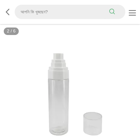
2
/
6