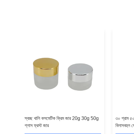
ঁশের
স্বচ্ছ খালি কসমেটিক ক্রিম জার 20g 30g 50g
৩০ গ্রাম ৫
গ্লাস ফ্রস্ট জার
বিলাসবহুল ফ