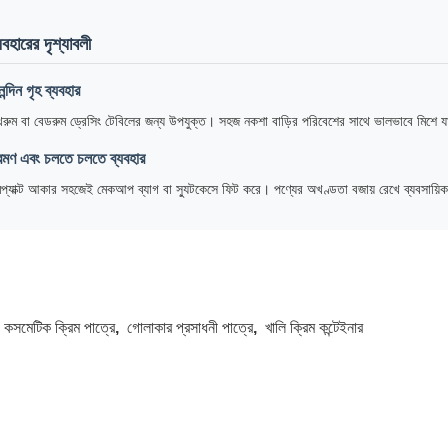
যবহারের দৃশ্যাবলী
নন্দিন গৃহ ব্যবহার
থরুম বা বেডরুম ড্রেসিং টেবিলের জন্য উপযুক্ত। সহজ নকশা বাড়ির পরিবেশের সাথে ভালভাবে মিশে যা
রমণ এবং চলতে চলতে ব্যবহার
প্যাক্ট আকার সহজেই মেকআপ ব্যাগ বা স্যুটকেসে ফিট করে। পণ্যের অখণ্ডতা বজায় রেখে ব্যবসায়ি
:
কসমেটিক ক্রিম পাত্রে
,
গোলাকার প্রসাধনী পাত্রে
,
খালি ক্রিম কন্টেইনার