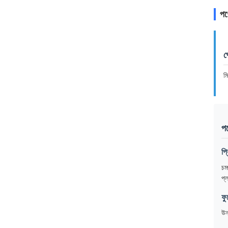
পণ্
প
ম
পণ
প্
চম
প্
ফু
উন