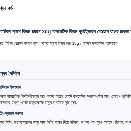
যের বর্ণনা
োর্টেবল গ্লাস ক্রিম জারস 30g কসমেটিক ক্রিম কন্টেইনারস গোল্ডেন রঙের ঢাকনা
িরর ফিনিস গোল্ডেন কালার ক্যাপ স্বচ্ছ গ্লাস ক্রিম জার 30g পোর্টেবল কসমেটিক কন্টেইনার
্যের বৈশিষ্ট্য
রিমিয়াম উপাদান
ৎকার রাসায়নিক স্থিতিশীলতার সাথে স্বচ্ছ কাঁচের দেহটি কসমেটিক উপাদানগুলির সাথে কোনও প্রতিক্র
লাস্টিকের ঢাকনা একটি চিত্তাকর্ষক চাক্ষুষ বিপরীতে সৃষ্টি করে.
টো-প্রমাণ নকশা
্নত সিলিং পারফরম্যান্সের জন্য সাদা সিলিং ক্যাপ দিয়ে সজ্জিত, অপচয় এবং দূষণ এড়াতে পরিবহন, সঞ্