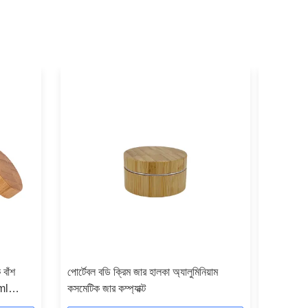
 বাঁশ
পোর্টেবল বডি ক্রিম জার হালকা অ্যালুমিনিয়াম
এন্টি ফিঙ্গ
ml
কসমেটিক জার কম্প্যাক্ট
50ml 10
ফ্রিজড গ্লা