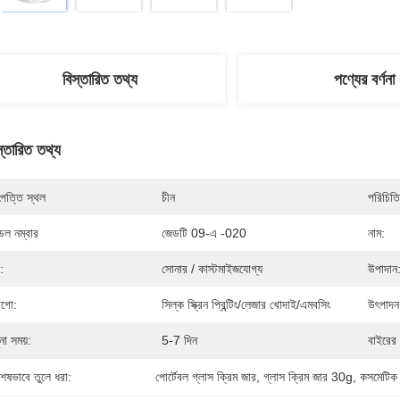
বিস্তারিত তথ্য
পণ্যের বর্ণনা
স্তারিত তথ্য
পত্তি স্থল
চীন
পরিচিতি
েল নম্বার
জেডটি 09-এ -020
নাম:
:
সোনার / কাস্টমাইজযোগ্য
উপাদান
গো:
সিল্ক স্ক্রিন প্রিন্টিং/লেজার খোদাই/এমবসিং
উৎপাদন
ুনা সময়:
5-7 দিন
বাইরের 
শেষভাবে তুলে ধরা:
পোর্টেবল গ্লাস ক্রিম জার
, 
গ্লাস ক্রিম জার 30g
, 
কসমেটিক ক