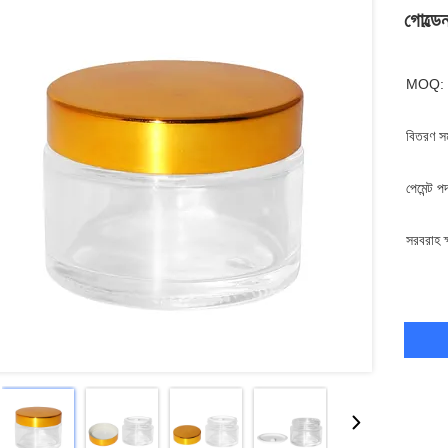
গোল্ডে
MOQ:
বিতরণ স
পেমেন্ট প
সরবরাহ ক