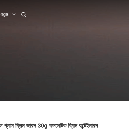
ngali
বল গ্লাস ক্রিম জারস 30g কসমেটিক ক্রিম কন্টেইনারস