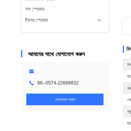
নাক স্প্রেয়ার
ট্রিগার স্প্রেয়ার
বি
আমাদের সাথে যোগাযোগ করুন
উৎ
মড
86--0574-22689832
রঙ
যোগাযোগ করুন
লো
নম
বি