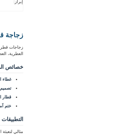
إبراز:
زجاجة قطرة زجاجية ش
العطرية، العط
خصائص الم
غطاء ا
تصميم ا
قطار ا
ختم آم
التطبيقات
مثالي لتعبئة 