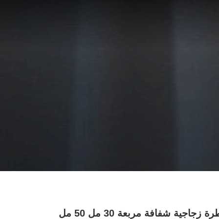
زجاجة قطرة زجاجية شفافة مربعة 30 مل 50 مل