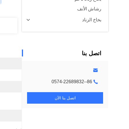
رشاش الأنف
بخاخ الزناد
اتصل بنا
86--0574-22689832
اتصل بنا الآن