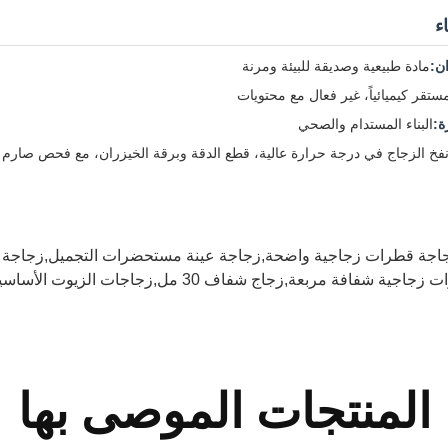
اء
ن:
مادة طبيعية وصديقة للبيئة ومرنة
ستقر كيميائياً، غير فعال مع محتويات
ة:
البناء المستدام والصحي
فخ الزجاج في درجة حرارة عالية، قطع الدقة وبرقة الخيزران، مع فحص صارم 
اجة قطرات زجاجية واضحة,زجاجة عينة مستحضرات التجميل,زجاجة 
فافة مربعة,زجاج شفاف 30 مل,زجاجات الزيوت الأساسية صديقة للبيئة
المنتجات الموصى بها