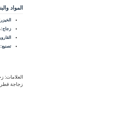
المواد والبن
الخيزرا
زجاج:
م
القارور
تصنيع:
ن
العلامات:
زج
زجاجة قطرات زجاجية ش