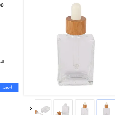
100 مل زجاجة زي
الق
احصل ع