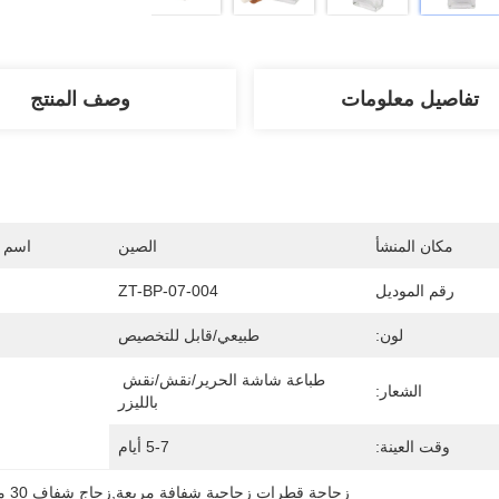
تفاصيل معلومات
وصف المنتج
مكان المنشأ
الصين
اسم ا
رقم الموديل
ZT-BP-07-004
لون:
طبيعي/قابل للتخصيص
طباعة شاشة الحرير/نقش/نقش 
الشعار:
بالليزر
وقت العينة:
5-7 أيام
زجاجة قطرات زجاجية شفافة مربعة,زجاج شفاف 30 مل,زجاجات الزيوت الأساسية صديقة للبيئة