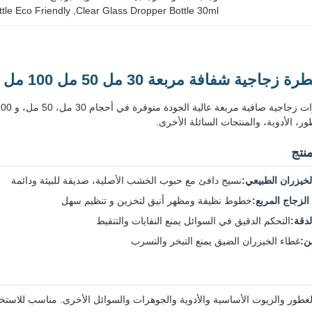
ttle Eco Friendly
, 
Clear Glass Dropper Bottle 30ml
فافة مربعة 30 مل 50 مل 100 مل زجاجة زيت أساسي صديقة للبيئة
ور، الأدوية، والمنتجات السائلة الأخرى.
نتج
لخيزران الطبيعي:
نسيج دافئ مع حبوب الخشب الأصلية، صديقة للبيئة ودائمة
لزجاج المربع:
خطوط نظيفة ومظهر أنيق لتخزين و تنظيم سهل
لدقة:
التحكم الدقيق في السوائل يمنع النفايات والتنقيط
ن:
غطاء الخيزران الضيق يمنع التبخر والتسرب
العطور والزيوت الأساسية والأدوية والجوهرات والسوائل الأخرى. مناسب للاستخد