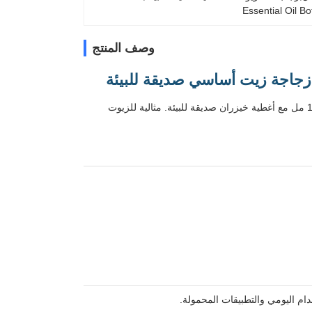
Essential Oil Bo
وصف المنتج
زجاجات قطرات زجاجية صافية مربعة عالية الجودة متوفرة في أحجام 30 مل، 50 مل، و 100 مل مع أغطية خيزران صديقة للبيئة. مثالية للزيوت
ام اليومي والتطبيقات المحمولة.