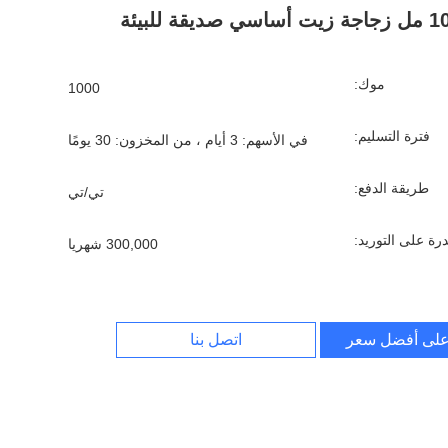
ت أساسي صديقة للبيئة
موك:
1000
فترة التسليم:
في الأسهم: 3 أيام ، من المخزون: 30 يومًا
طريقة الدفع:
تي/تي
درة على التوريد:
300,000 شهريا
لى أفضل سعر
اتصل بنا