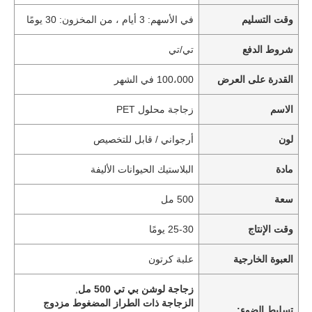
وقت التسليم
في الأسهم: 3 أيام ، من المخزون: 30 يومًا
شروط الدفع
تي/تي
القدرة على العرض
100،000 في الشهر
الاسم
زجاجة محلول PET
لون
أرجواني / قابل للتخصيص
مادة
البلاستيك الحيوانات الأليفة
سعة
500 مل
وقت الإنتاج
25-30 يومًا
العبوة الخارجية
علبة كرتون
زجاجة لوشن بي تي 500 مل
,
الزجاجة ذات الطراز المضغوط مزدوج
تسليط الضوء: