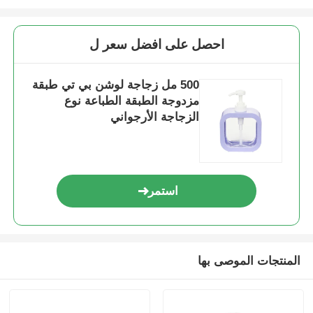
زجاجة مستديرة مستحضرات التجميل
احصل على افضل سعر ل
جرة كريم مستحضرات التجميل
500 مل زجاجة لوشن بي تي طبقة
مزدوجة الطبقة الطباعة نوع
الزجاجة الأرجواني
غطاء بلاستيكي
قطار التجميل
استمر
مضخة محلول المسمار
مضخة القفل اليسرى اليمنى
المنتجات الموصى بها
مضخة لوشن " كليب لوك "