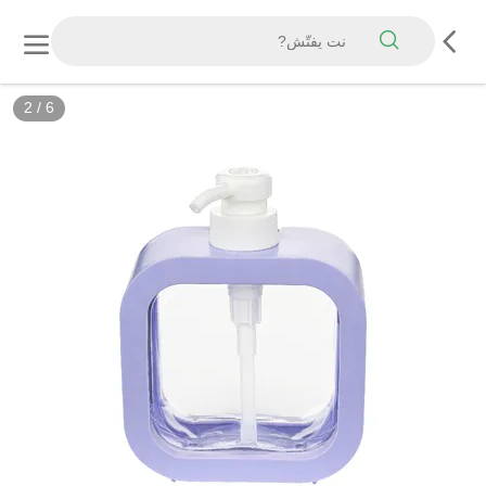
2
/
6