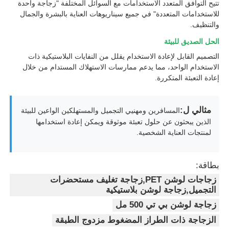
تتيح التوافق المتعدد الاستخدامات مع السوائل المختلفة "زجاجة واحدة
للاستخدامات المتعددة" في جميع سيناريوهات العناية بالبشرة والجمال
والتنظيف.
جولة في المعمل
الحل الصديق للبيئة
التصميم القابل لإعادة الاستخدام يقلل من النفايات البلاستيكية ذات
ضبط الجودة
الاستخدام الواحد، مما يدعم ممارسات الاستهلاك المستدام من خلال
إعادة التعبئة المتكررة.
اتصل بنا
مثالي ل:
المسافرين ومهنيي التجميل والمستهلكين الواعين للبيئة
الذين يبحثون عن حلول تعبئة موثوقة ويمكن إعادة استخدامها
طلب اقتباس
لمنتجات العناية الشخصية.
زجاجة رذاذ مستحضرات التجميل
بطاقة:
زجاجات لوشن PET,زجاجة تغليف مستحضرات
التجميل,زجاجة لوشن بلاستيكية
زجاجة مستحضرات التجميل
زجاجة لوشن بي تي 500 مل
الزجاجة ذات الطراز المضغوط مزدوج الطبقة
زجاجة قطرات مستحضرات التجميل