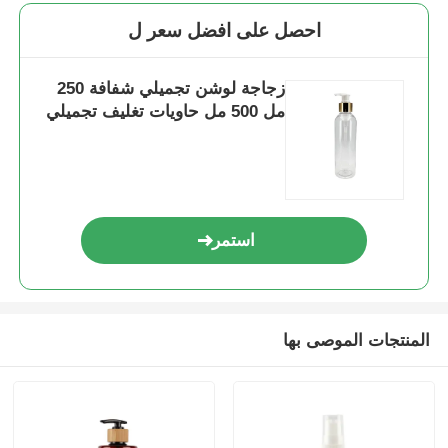
احصل على افضل سعر ل
مضخة توزيع الشراب
زجاجة لوشن تجميلي شفافة 250
مل 500 مل حاويات تغليف تجميلي
بخاخ رذاذ ناعم
رشاش الأنف
بخاخ الزناد
استمر
المنتجات الموصى بها