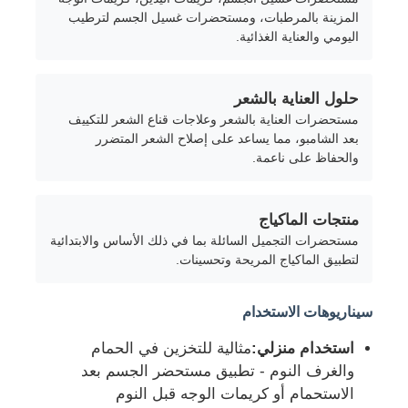
المزينة بالمرطبات، ومستحضرات غسيل الجسم لترطيب
اليومي والعناية الغذائية.
جولة في المعمل
حلول العناية بالشعر
ضبط الجودة
مستحضرات العناية بالشعر وعلاجات قناع الشعر للتكييف
بعد الشامبو، مما يساعد على إصلاح الشعر المتضرر
والحفاظ على ناعمة.
اتصل بنا
منتجات الماكياج
طلب اقتباس
مستحضرات التجميل السائلة بما في ذلك الأساس والابتدائية
لتطبيق الماكياج المريحة وتحسينات.
زجاجة رذاذ مستحضرات التجميل
سيناريوهات الاستخدام
زجاجة مستحضرات التجميل
استخدام منزلي:
مثالية للتخزين في الحمام
والغرف النوم - تطبيق مستحضر الجسم بعد
الاستحمام أو كريمات الوجه قبل النوم
زجاجة قطرات مستحضرات التجميل