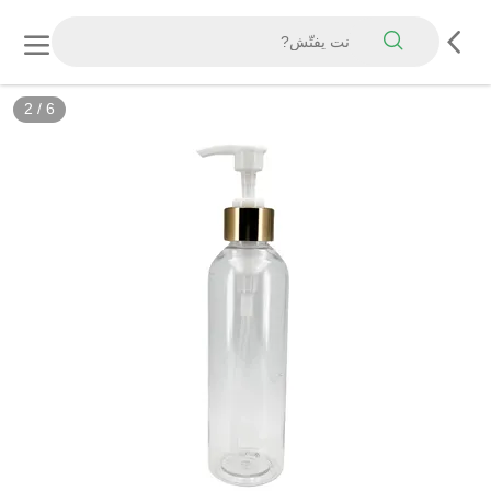
2
/
6