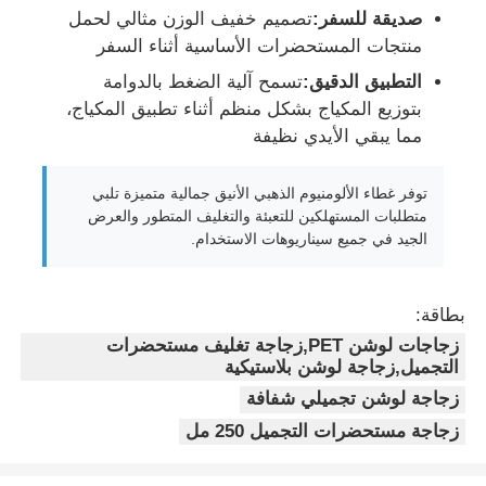
صديقة للسفر:
تصميم خفيف الوزن مثالي لحمل
منتجات المستحضرات الأساسية أثناء السفر
زجاجة مستديرة مستحضرات التجميل
التطبيق الدقيق:
تسمح آلية الضغط بالدوامة
بتوزيع المكياج بشكل منظم أثناء تطبيق المكياج،
جرة كريم مستحضرات التجميل
مما يبقي الأيدي نظيفة
توفر غطاء الألومنيوم الذهبي الأنيق جمالية متميزة تلبي
غطاء بلاستيكي
متطلبات المستهلكين للتعبئة والتغليف المتطور والعرض
الجيد في جميع سيناريوهات الاستخدام.
قطار التجميل
بطاقة:
مضخة محلول المسمار
زجاجات لوشن PET,زجاجة تغليف مستحضرات
التجميل,زجاجة لوشن بلاستيكية
زجاجة لوشن تجميلي شفافة
مضخة القفل اليسرى اليمنى
زجاجة مستحضرات التجميل 250 مل
مضخة لوشن " كليب لوك "