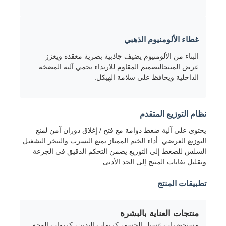
غطاء الألومنيوم الذهبي
البناء من الألومنيوم يضيف جاذبية بصرية معقدة ويعزز
عرض المنتجالتصميم المقاوم للارتداء يحمي آلية المضخة
الداخلية ويحافظ على سلامة الهيكل.
نظام التوزيع المتقدم
يحتوي على آلية ضغط دوامة مع فتح / إغلاق دوران آمن لمنع
التوزيع العرضي. أداء الختم الممتاز يمنع التسرب والتبخر.التشغيل
السلس للضغط إلى التوزيع يضمن التحكم الدقيق في الجرعة
منزل
وتقليل نفايات المنتج إلى الحد الأدنى.
تطبيقات المنتج
المنتجات
منتجات العناية بالبشرة
حول بنا
مستحضرات غسيل الجسم، كريمات اليدين، كريمات الوجه